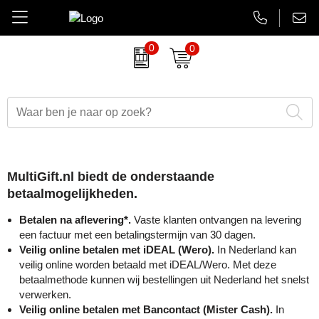
0
0
Amuse
Brievenbus relatiegeschenken
Autobedrijven
Thermosbekers
Aanbiedingen Final Sale
AsiaLink maatwerk
Belkin
Dag van de Zorg
Banken en financieel
Flessen
Aanstekers bedrukken
EHBO sets
BrandCharger
Duurzame relatiegeschenken
Beauty en wellness
Glaswerk
Antistress artikelen
Gadgets
MultiGift.nl biedt de onderstaande
CamelBak
Eindejaarsgeschenken
Bouw
Memoblokken en Notitieboeken
Bidons & drinkflessen
Koptelefoons & speakers
betaalmogelijkheden.
Case Logic
Eten en drinken
Energiesector
Schrijfwaren
Computer accessoires
Lanyards & keycords
Betalen na aflevering*.
Vaste klanten ontvangen na levering
een factuur met een betalingstermijn van 30 dagen.
Charles Dickens
Fairtrade artikelen
Festivals, beurzen en evenementen
Tassen en Reisaccessoires
Gadgets & USB
Opladers
Veilig online betalen met iDEAL (Wero).
In Nederland kan
veilig online worden betaald met iDEAL/Wero. Met deze
betaalmethode kunnen wij bestellingen uit Nederland het snelst
Circulware
Feestartikelen
Gezondheidszorg
Overige relatiegeschenken
Goedkope regenponcho's
Papieren tassen
verwerken.
Veilig online betalen met Bancontact (Mister Cash).
In
Contigo
Festival artikelen
Horeca
Horloges & klokken
Powerbanks