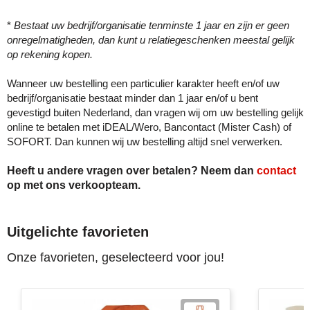
Herr Bert Antistress
Voetbal, EK en WK
Sleutelhangers & lanyards
*
Bestaat uw bedrijf/organisatie tenminste 1 jaar en zijn er geen
Hydro Flask
Winter
Snoepgoed
onregelmatigheden, dan kunt u relatiegeschenken meestal gelijk
op rekening kopen.
Join the pipe
Zomer
Tassen
Wanneer uw bestelling een particulier karakter heeft en/of uw
bedrijf/organisatie bestaat minder dan 1 jaar en/of u bent
Kambukka
Veiligheid, auto & fiets
gevestigd buiten Nederland, dan vragen wij om uw bestelling gelijk
online te betalen met iDEAL/Wero, Bancontact (Mister Cash) of
Lipton
Vrije tijd, spellen & strand
SOFORT. Dan kunnen wij uw bestelling altijd snel verwerken.
MagLite
Heeft u andere vragen over betalen? Neem dan
contact
op met ons verkoopteam.
Marksman
Marvin's
Uitgelichte favorieten
Onze favorieten, geselecteerd voor jou!
Mentos
Mepal