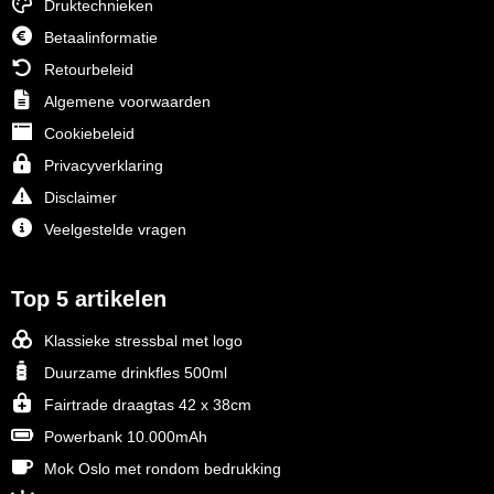
Druktechnieken
Betaalinformatie
Toppoint
Retourbeleid
Victorinox
Algemene voorwaarden
Cookiebeleid
Vinga
Privacyverklaring
Waterman
Disclaimer
Veelgestelde vragen
Top 5 artikelen
Klassieke stressbal met logo
Duurzame drinkfles 500ml
Fairtrade draagtas 42 x 38cm
Powerbank 10.000mAh
Mok Oslo met rondom bedrukking