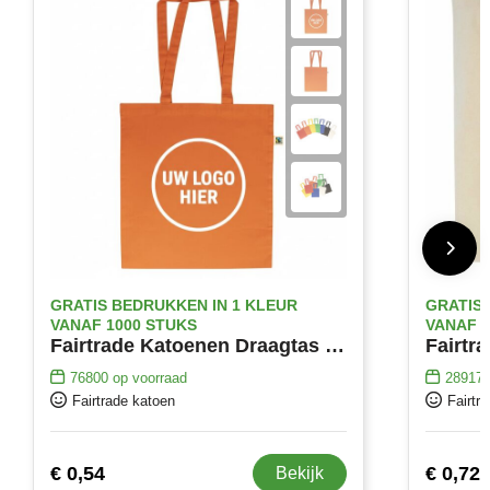
MiniMAX
Moleskine
Nilton's
NoStress
Ocean Bottle
Orrefors
GRATIS BEDRUKKEN IN 1 KLEUR
GRATIS 
Parker pennen
VANAF 1000 STUKS
VANAF 1
Fairtrade Katoenen Draagtas Met Lange Hengsels
Peekay
76800
op voorraad
28917
Fairtrade katoen
Fairtr
Philips
Retulp
€ 0,54
€ 0,72
Bekijk