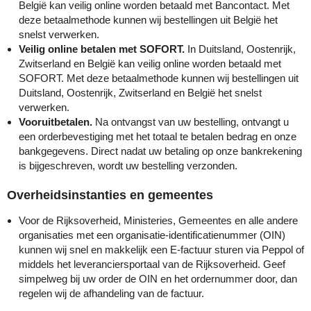
België kan veilig online worden betaald met Bancontact. Met
deze betaalmethode kunnen wij bestellingen uit België het
Cricket
Fitness
ICT en automatisering
Huis, tuin & keuken
Snoepjes
snelst verwerken.
Veilig online betalen met SOFORT.
In Duitsland, Oostenrijk,
Eco Bottle
Halloween
Onderwijs
Kantoorartikelen
Sticky notes en memoblokken
Zwitserland en België kan veilig online worden betaald met
SOFORT. Met deze betaalmethode kunnen wij bestellingen uit
Elevate
Kerst
Overheid en gemeente
Kleding & badtextiel
Sublimatie artikelen
Duitsland, Oostenrijk, Zwitserland en België het snelst
verwerken.
Vooruitbetalen.
Na ontvangst van uw bestelling, ontvangt u
Fairtrade
Kinderen, Peuters en Baby's
Retail
Lampen & gereedschap
USB Sticks
een orderbevestiging met het totaal te betalen bedrag en onze
bankgegevens. Direct nadat uw betaling op onze bankrekening
Falcone
Lente
Sport
Mokken en glazen
Veiligheidsartikelen
is bijgeschreven, wordt uw bestelling verzonden.
Falconetti
Luxe relatiegeschenken
Toerisme en recreatie
Paraplu's
Overige artikelen
Overheidsinstanties en gemeentes
Fresh 'n Rebel
Onderwijs en opleiding
Transport en logistiek
Persoonlijke verzorging
Voor de Rijksoverheid, Ministeries, Gemeentes en alle andere
organisaties met een organisatie-identificatienummer (OIN)
kunnen wij snel en makkelijk een E-factuur sturen via Peppol of
Grundig
Pasen
Vastgoed en makelaardij
Reisbenodigdheden
middels het leveranciersportaal van de Rijksoverheid. Geef
simpelweg bij uw order de OIN en het ordernummer door, dan
HARIBO
Valentijn
Verenigingen
Schrijfwaren en pennen
regelen wij de afhandeling van de factuur​.