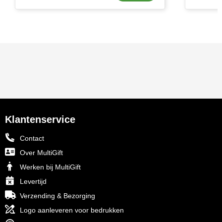
Senator
Skross
Sophie Muval
Stanley
Stilolinea
Klantenservice
STORMaxi
Contact
Swiss Peak
Over MultiGift
Werken bij MultiGift
TACX
Levertijd
Verzending & Bezorging
The One Towelling
Logo aanleveren voor bedrukken
Thule