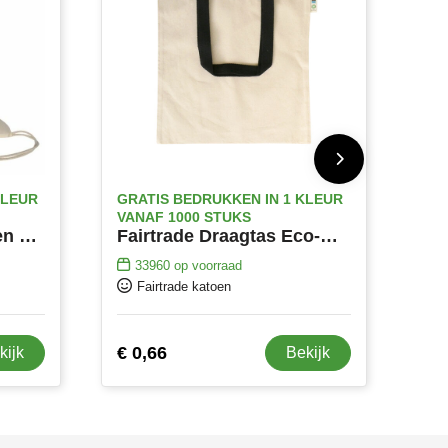
KLEUR
GRATIS BEDRUKKEN IN 1 KLEUR
VANAF 1000 STUKS
Fairtrade Eco Katoenen Rugtas - 150 g/m² Kwaliteit
Fairtrade Draagtas Eco-Katoen Met Gekleurde Hengsels
33960
op voorraad
Fairtrade katoen
€ 0,66
kijk
Bekijk