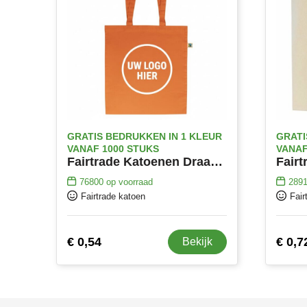
GRATIS BEDRUKKEN IN 1 KLEUR
GRATI
VANAF 1000 STUKS
VANAF
Fairtrade Katoenen Draagtas Met Lange Hengsels
76800
op voorraad
289
Fairtrade katoen
Fair
€ 0,54
€ 0,7
Bekijk