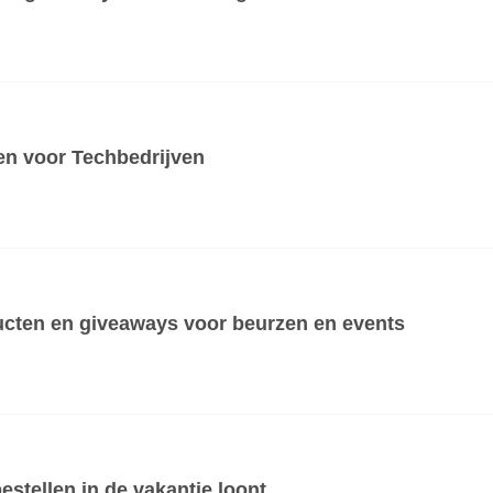
en voor Techbedrijven
ucten en giveaways voor beurzen en events
stellen in de vakantie loont