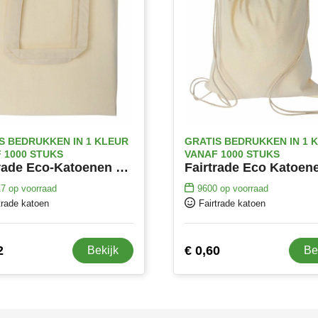
S BEDRUKKEN IN 1 KLEUR
GRATIS BEDRUKKEN IN 1 
 1000 STUKS
VANAF 1000 STUKS
Fairtrade Eco-Katoenen Draagtas met Lange Hengsels
17
op voorraad
9600
op voorraad
trade katoen
Fairtrade katoen
2
€ 0,60
Bekijk
Be