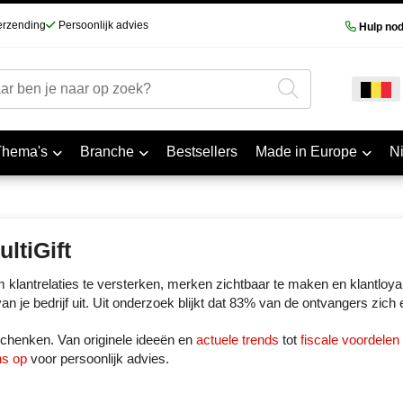
erzending
Persoonlijk advies
Hulp nod
Thema's
Branche
Bestsellers
Made in Europe
N
ltiGift
klantrelaties te versterken, merken zichtbaar te maken en klantloyal
it van je bedrijf uit. Uit onderzoek blijkt dat 83% van de ontvangers z
eschenken. Van originele ideeën en
actuele trends
tot
fiscale voordelen
ns op
voor persoonlijk advies.