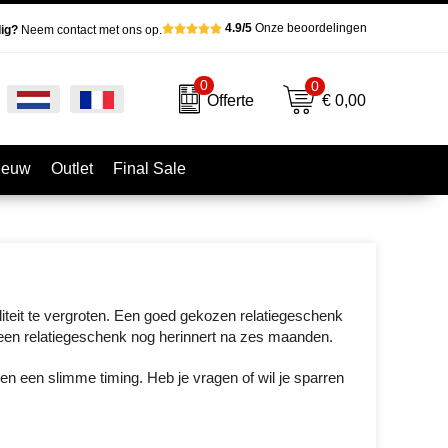
4.9/5
Onze beoordelingen
ig?
Neem contact met ons op.
0
0
€ 0,00
Offerte
ieuw
Outlet
Final Sale
iteit te vergroten. Een goed gekozen relatiegeschenk
ich een relatiegeschenk nog herinnert na zes maanden.
en een slimme timing. Heb je vragen of wil je sparren