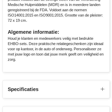
Medische Hulpmiddelen (MDR) en is in meerdere landen
Senator
geregistreerd bij de FDA. Voldoet aan de normen
ISO14001:2015 en ISO9001:2015. Grootte van de pleister:
Skross
72 x 19 cm.
Sophie Muval
Algemene informatie:
Houd je klanten en medewerkers veilig met bedrukte
Stanley
EHBO-sets. Deze praktische relatiegeschenken zijn ideaal
voor op kantoor, in de auto of onderweg. Personaliseer ze
Stilolinea
met jouw logo en toon dat jouw merk geeft om veiligheid en
zorg.
STORMaxi
Swiss Peak
TACX
Specificaties
The One Towelling
Thule