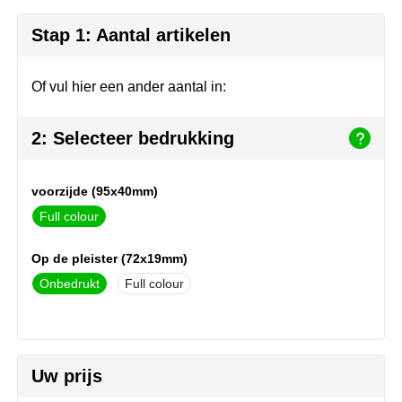
Herr Bert Antistress
Voetbal, EK en WK
Sleutelhangers & lanyards
Stap 1: Aantal artikelen
Hydro Flask
Winter
Snoepgoed
Join the pipe
Zomer
Tassen
Of vul hier een ander aantal in:
Kambukka
Veiligheid, auto & fiets
2: Selecteer bedrukking
Lipton
Vrije tijd, spellen & strand
voorzijde (95x40mm)
MagLite
Full colour
Marksman
Op de pleister (72x19mm)
Onbedrukt
Full colour
Marvin's
Mentos
Uw prijs
Mepal