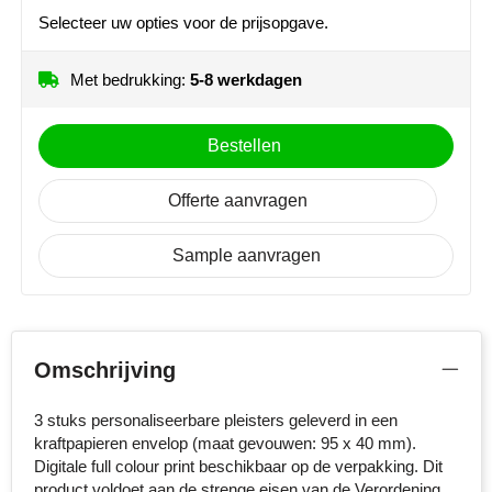
MiniMAX
Selecteer uw opties voor de prijsopgave.
Moleskine
Met bedrukking:
5-8 werkdagen
Nilton's
Bestellen
NoStress
Offerte aanvragen
Ocean Bottle
Sample aanvragen
Orrefors
Parker pennen
Omschrijving
Peekay
3 stuks personaliseerbare pleisters geleverd in een
Philips
kraftpapieren envelop (maat gevouwen: 95 x 40 mm).
Digitale full colour print beschikbaar op de verpakking. Dit
Retulp
product voldoet aan de strenge eisen van de Verordening