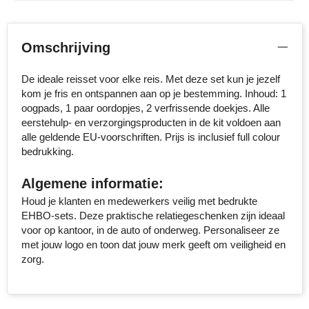
Senator
Omschrijving
Skross
De ideale reisset voor elke reis. Met deze set kun je jezelf
Sophie Muval
kom je fris en ontspannen aan op je bestemming. Inhoud: 1
oogpads, 1 paar oordopjes, 2 verfrissende doekjes. Alle
Stanley
eerstehulp- en verzorgingsproducten in de kit voldoen aan
alle geldende EU-voorschriften. Prijs is inclusief full colour
Stilolinea
bedrukking.
STORMaxi
Algemene informatie:
Houd je klanten en medewerkers veilig met bedrukte
Swiss Peak
EHBO-sets. Deze praktische relatiegeschenken zijn ideaal
voor op kantoor, in de auto of onderweg. Personaliseer ze
TACX
met jouw logo en toon dat jouw merk geeft om veiligheid en
zorg.
The One Towelling
Thule