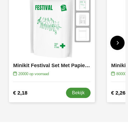
Minikit Festival Set Met Papieren Stazak
Minikit
20000
op voorraad
80000
€ 2,18
€ 2,26
Bekijk