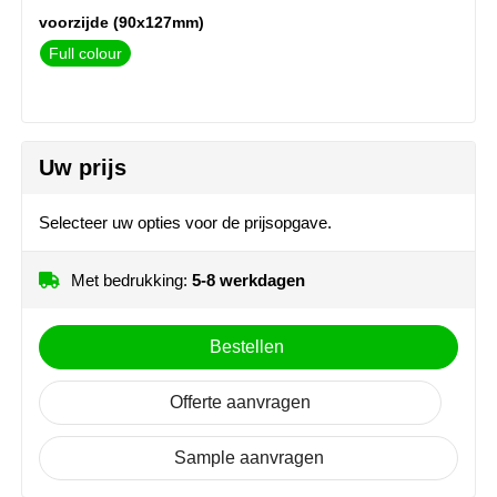
MiniMAX
voorzijde (90x127mm)
Full colour
Moleskine
Nilton's
Uw prijs
NoStress
Ocean Bottle
Selecteer uw opties voor de prijsopgave.
Orrefors
Met bedrukking:
5-8 werkdagen
Parker pennen
Bestellen
Peekay
Offerte aanvragen
Philips
Sample aanvragen
Retulp