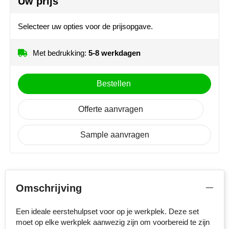
Uw prijs
MiniMAX
Selecteer uw opties voor de prijsopgave.
Moleskine
Met bedrukking:
5-8 werkdagen
Nilton's
NoStress
Bestellen
Ocean Bottle
Offerte aanvragen
Orrefors
Sample aanvragen
Parker pennen
Peekay
Omschrijving
Philips
Een ideale eerstehulpset voor op je werkplek. Deze set
Retulp
moet op elke werkplek aanwezig zijn om voorbereid te zijn