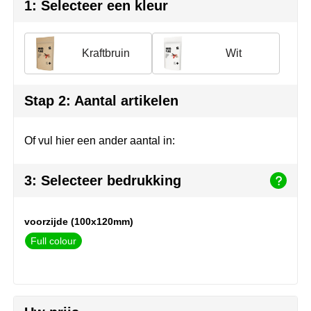
Herr Bert Antistress
Voetbal, EK en WK
Sleutelhangers & lanyards
1: Selecteer een kleur
Hydro Flask
Winter
Snoepgoed
Kraftbruin
Wit
Join the pipe
Zomer
Tassen
Kambukka
Veiligheid, auto & fiets
Stap 2: Aantal artikelen
Lipton
Vrije tijd, spellen & strand
Of vul hier een ander aantal in:
MagLite
3: Selecteer bedrukking
Marksman
voorzijde (100x120mm)
Marvin's
Full colour
Mentos
Mepal