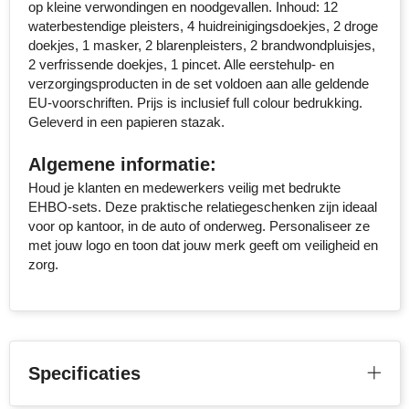
op kleine verwondingen en noodgevallen. Inhoud: 12
Senator
waterbestendige pleisters, 4 huidreinigingsdoekjes, 2 droge
doekjes, 1 masker, 2 blarenpleisters, 2 brandwondpluisjes,
2 verfrissende doekjes, 1 pincet. Alle eerstehulp- en
Skross
verzorgingsproducten in de set voldoen aan alle geldende
EU-voorschriften. Prijs is inclusief full colour bedrukking.
Sophie Muval
Geleverd in een papieren stazak.
Stanley
Algemene informatie:
Houd je klanten en medewerkers veilig met bedrukte
Stilolinea
EHBO-sets. Deze praktische relatiegeschenken zijn ideaal
voor op kantoor, in de auto of onderweg. Personaliseer ze
STORMaxi
met jouw logo en toon dat jouw merk geeft om veiligheid en
zorg.
Swiss Peak
TACX
The One Towelling
Specificaties
Thule