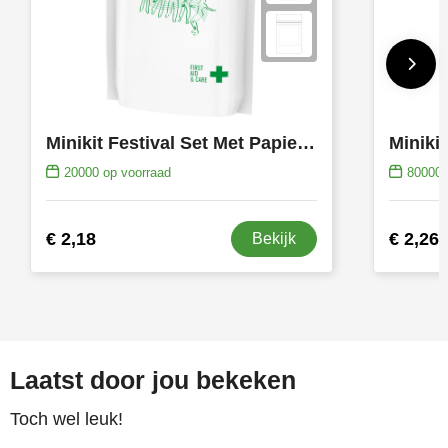
Minikit Festival Set Met Papieren Stazak
Minikit
20000
op voorraad
80000
€ 2,18
€ 2,26
Bekijk
Laatst door jou bekeken
Toch wel leuk!