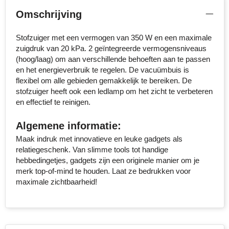
MiniMAX
Omschrijving
Moleskine
Stofzuiger met een vermogen van 350 W en een maximale
zuigdruk van 20 kPa. 2 geïntegreerde vermogensniveaus
Nilton's
(hoog/laag) om aan verschillende behoeften aan te passen
en het energieverbruik te regelen. De vacuümbuis is
NoStress
flexibel om alle gebieden gemakkelijk te bereiken. De
stofzuiger heeft ook een ledlamp om het zicht te verbeteren
en effectief te reinigen.
Ocean Bottle
Algemene informatie:
Orrefors
Maak indruk met innovatieve en leuke gadgets als
Parker pennen
relatiegeschenk. Van slimme tools tot handige
hebbedingetjes, gadgets zijn een originele manier om je
merk top-of-mind te houden. Laat ze bedrukken voor
Peekay
maximale zichtbaarheid!
Philips
Retulp