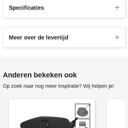
Specificaties
Senator
Skross
Sophie Muval
Meer over de levertijd
Stanley
Stilolinea
Anderen bekeken ook
STORMaxi
Op zoek naar nog meer inspiratie? Wij helpen je!
Swiss Peak
TACX
The One Towelling
Thule