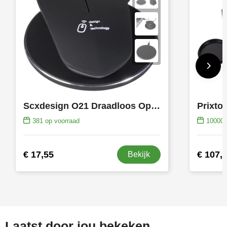
Toppoint
Victorinox
Vinga
Waterman
Scxdesign O21 Draadloos Oplaadbare Muis
Prixto
381
op voorraad
10000
€ 17,55
€ 107,
Bekijk
Laatst door jou bekeken