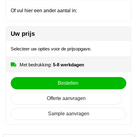
Herr Bert Antistress
Voetbal, EK en WK
Sleutelhangers & lanyards
Of vul hier een ander aantal in:
Hydro Flask
Winter
Snoepgoed
Join the pipe
Zomer
Tassen
Uw prijs
Kambukka
Veiligheid, auto & fiets
Selecteer uw opties voor de prijsopgave.
Lipton
Vrije tijd, spellen & strand
Met bedrukking:
5-8 werkdagen
MagLite
Bestellen
Marksman
Offerte aanvragen
Marvin's
Sample aanvragen
Mentos
Mepal