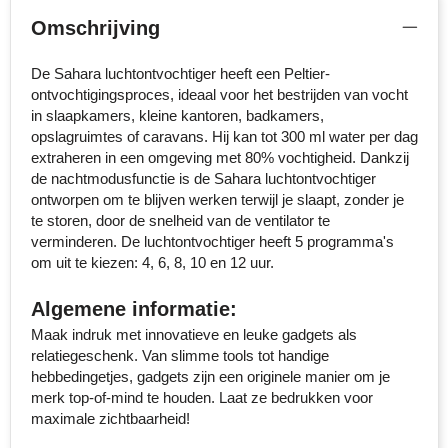
MiniMAX
Omschrijving
Moleskine
De Sahara luchtontvochtiger heeft een Peltier-
ontvochtigingsproces, ideaal voor het bestrijden van vocht
Nilton's
in slaapkamers, kleine kantoren, badkamers,
opslagruimtes of caravans. Hij kan tot 300 ml water per dag
NoStress
extraheren in een omgeving met 80% vochtigheid. Dankzij
de nachtmodusfunctie is de Sahara luchtontvochtiger
ontworpen om te blijven werken terwijl je slaapt, zonder je
Ocean Bottle
te storen, door de snelheid van de ventilator te
verminderen. De luchtontvochtiger heeft 5 programma's
Orrefors
om uit te kiezen: 4, 6, 8, 10 en 12 uur.
Parker pennen
Algemene informatie:
Maak indruk met innovatieve en leuke gadgets als
Peekay
relatiegeschenk. Van slimme tools tot handige
hebbedingetjes, gadgets zijn een originele manier om je
Philips
merk top-of-mind te houden. Laat ze bedrukken voor
maximale zichtbaarheid!
Retulp