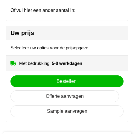
Herr Bert Antistress
Voetbal, EK en WK
Sleutelhangers & lanyards
Of vul hier een ander aantal in:
Hydro Flask
Winter
Snoepgoed
Join the pipe
Zomer
Tassen
Uw prijs
Kambukka
Veiligheid, auto & fiets
Selecteer uw opties voor de prijsopgave.
Lipton
Vrije tijd, spellen & strand
Met bedrukking:
5-8 werkdagen
MagLite
Bestellen
Marksman
Offerte aanvragen
Marvin's
Sample aanvragen
Mentos
Mepal