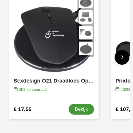
Toppoint
Victorinox
Vinga
Waterman
Scxdesign O21 Draadloos Oplaadbare Muis
Prixto
381
op voorraad
10000
€ 17,55
€ 107,
Bekijk