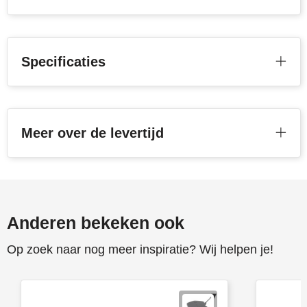
Senator
Skross
Specificaties
Sophie Muval
Stanley
Meer over de levertijd
Stilolinea
STORMaxi
Swiss Peak
Anderen bekeken ook
TACX
Op zoek naar nog meer inspiratie? Wij helpen je!
The One Towelling
Thule