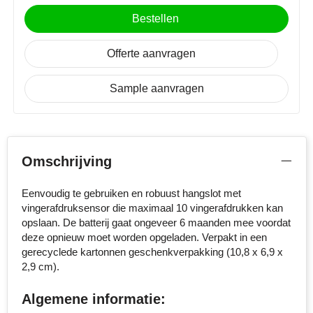
MiniMAX
Bestellen
Moleskine
Offerte aanvragen
Nilton's
Sample aanvragen
NoStress
Ocean Bottle
Omschrijving
Orrefors
Eenvoudig te gebruiken en robuust hangslot met
Parker pennen
vingerafdruksensor die maximaal 10 vingerafdrukken kan
opslaan. De batterij gaat ongeveer 6 maanden mee voordat
Peekay
deze opnieuw moet worden opgeladen. Verpakt in een
gerecyclede kartonnen geschenkverpakking (10,8 x 6,9 x
2,9 cm).
Philips
Algemene informatie:
Retulp