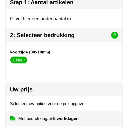
Herr Bert Antistress
Voetbal, EK en WK
Sleutelhangers & lanyards
Stap 1: Aantal artikelen
Hydro Flask
Winter
Snoepgoed
Of vul hier een ander aantal in:
Join the pipe
Zomer
Tassen
2: Selecteer bedrukking
Kambukka
Veiligheid, auto & fiets
voorzijde (30x10mm)
Lipton
Vrije tijd, spellen & strand
1
MagLite
Marksman
Uw prijs
Marvin's
Selecteer uw opties voor de prijsopgave.
Mentos
Met bedrukking:
5-8 werkdagen
Mepal