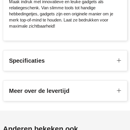
Maak indruk met innovatieve en leuke gadgets als
relatiegeschenk. Van slimme tools tot handige
Senator
hebbedingetjes, gadgets zijn een originele manier om je
merk top-of-mind te houden. Laat ze bedrukken voor
Skross
maximale zichtbaarheid!
Sophie Muval
Stanley
Specificaties
Stilolinea
STORMaxi
Swiss Peak
Meer over de levertijd
TACX
The One Towelling
Anderen bekeken ook
Thule