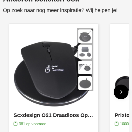
Op zoek naar nog meer inspiratie? Wij helpen je!
Toppoint
Victorinox
Vinga
Waterman
Scxdesign O21 Draadloos Oplaadbare Muis
Prixto
381
op voorraad
10000