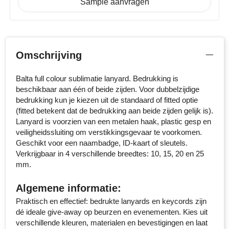
Sample aanvragen
Senator
Skross
Omschrijving
Sophie Muval
Balta full colour sublimatie lanyard. Bedrukking is
Stanley
beschikbaar aan één of beide zijden. Voor dubbelzijdige
bedrukking kun je kiezen uit de standaard of fitted optie
Stilolinea
(fitted betekent dat de bedrukking aan beide zijden gelijk is).
Lanyard is voorzien van een metalen haak, plastic gesp en
STORMaxi
veiligheidssluiting om verstikkingsgevaar te voorkomen.
Geschikt voor een naambadge, ID-kaart of sleutels.
Verkrijgbaar in 4 verschillende breedtes: 10, 15, 20 en 25
Swiss Peak
mm.
TACX
Algemene informatie:
Praktisch en effectief: bedrukte lanyards en keycords zijn
The One Towelling
dé ideale give-away op beurzen en evenementen. Kies uit
verschillende kleuren, materialen en bevestigingen en laat
Thule