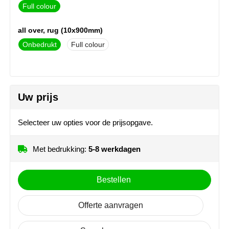
Full colour
MiniMAX
all over, rug (10x900mm)
Moleskine
Onbedrukt
Full colour
Nilton's
NoStress
Uw prijs
Ocean Bottle
Selecteer uw opties voor de prijsopgave.
Orrefors
Met bedrukking:
5-8 werkdagen
Parker pennen
Peekay
Bestellen
Philips
Offerte aanvragen
Retulp