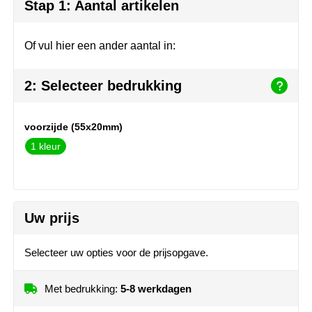
Herr Bert Antistress
Voetbal, EK en WK
Sleutelhangers & lanyards
Stap 1: Aantal artikelen
Hydro Flask
Winter
Snoepgoed
Of vul hier een ander aantal in:
Join the pipe
Zomer
Tassen
2: Selecteer bedrukking
Kambukka
Veiligheid, auto & fiets
voorzijde (55x20mm)
Lipton
Vrije tijd, spellen & strand
1
MagLite
Marksman
Uw prijs
Marvin's
Selecteer uw opties voor de prijsopgave.
Mentos
Met bedrukking:
5-8 werkdagen
Mepal