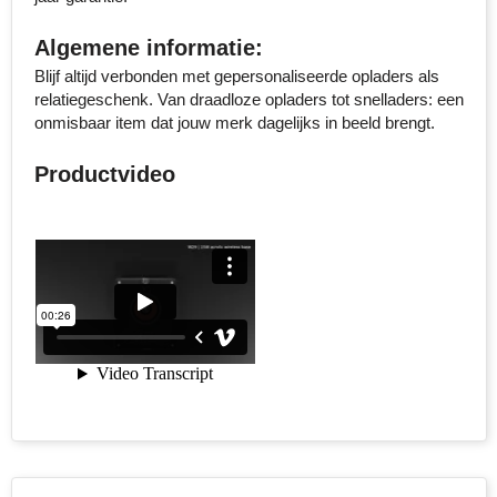
Senator
Algemene informatie:
Blijf altijd verbonden met gepersonaliseerde opladers als
Skross
relatiegeschenk. Van draadloze opladers tot snelladers: een
onmisbaar item dat jouw merk dagelijks in beeld brengt.
Sophie Muval
Productvideo
Stanley
Stilolinea
STORMaxi
Swiss Peak
TACX
The One Towelling
Thule