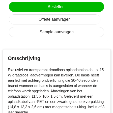
MiniMAX
Bestellen
Moleskine
Offerte aanvragen
Nilton's
Sample aanvragen
NoStress
Ocean Bottle
Omschrijving
Orrefors
Exclusief en transparant draadloos oplaadstation dat tot 15
Parker pennen
W draadloos laadvermogen kan leveren. De basis heeft
een led met achtergrondverlichting die 30-40 seconden
Peekay
brandt wanneer de basis is aangesloten of wanneer de
telefoon wordt opgeladen. Afmetingen van het
oplaadstation: 11,5 x 10 x 1,5 cm. Geleverd met een
Philips
oplaadkabel van rPET en een zwarte geschenkverpakking
(14,8 x 13,3 x 2,6 cm) met magnetische sluiting. Inclusief 3
Retulp
jaar garantie.