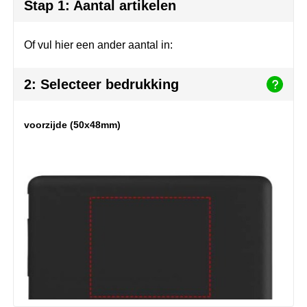
Herr Bert Antistress
Voetbal, EK en WK
Sleutelhangers & lanyards
Stap 1: Aantal artikelen
Hydro Flask
Winter
Snoepgoed
Of vul hier een ander aantal in:
Join the pipe
Zomer
Tassen
2: Selecteer bedrukking
Kambukka
Veiligheid, auto & fiets
voorzijde (50x48mm)
Lipton
Vrije tijd, spellen & strand
MagLite
Marksman
Marvin's
Mentos
Mepal