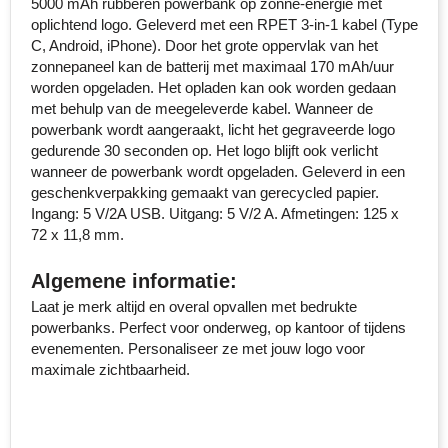
5000 mAh rubberen powerbank op zonne-energie met
oplichtend logo. Geleverd met een RPET 3-in-1 kabel (Type
Senator
C, Android, iPhone). Door het grote oppervlak van het
zonnepaneel kan de batterij met maximaal 170 mAh/uur
Skross
worden opgeladen. Het opladen kan ook worden gedaan
met behulp van de meegeleverde kabel. Wanneer de
Sophie Muval
powerbank wordt aangeraakt, licht het gegraveerde logo
gedurende 30 seconden op. Het logo blijft ook verlicht
Stanley
wanneer de powerbank wordt opgeladen. Geleverd in een
geschenkverpakking gemaakt van gerecycled papier.
Stilolinea
Ingang: 5 V/2A USB. Uitgang: 5 V/2 A. Afmetingen: 125 x
72 x 11,8 mm.
STORMaxi
Algemene informatie:
Swiss Peak
Laat je merk altijd en overal opvallen met bedrukte
powerbanks. Perfect voor onderweg, op kantoor of tijdens
evenementen. Personaliseer ze met jouw logo voor
TACX
maximale zichtbaarheid.
The One Towelling
Thule