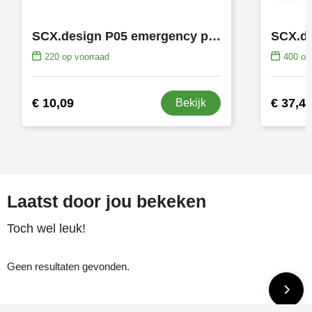
SCX.design P05 emergency powerbank 1000 mAh
220
op voorraad
400
op 
€ 10,09
€ 37,4
Bekijk
Laatst door jou bekeken
Toch wel leuk!
Geen resultaten gevonden.