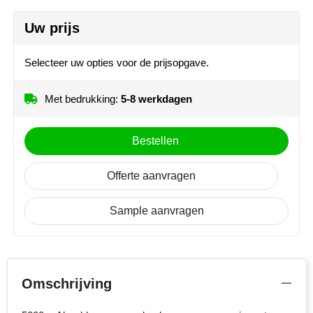
MiniMAX
Uw prijs
Moleskine
Selecteer uw opties voor de prijsopgave.
Nilton's
1
Met bedrukking:
5-8 werkdagen
NoStress
Ocean Bottle
Bestellen
Orrefors
Offerte aanvragen
Parker pennen
Sample aanvragen
Peekay
Philips
Omschrijving
Retulp