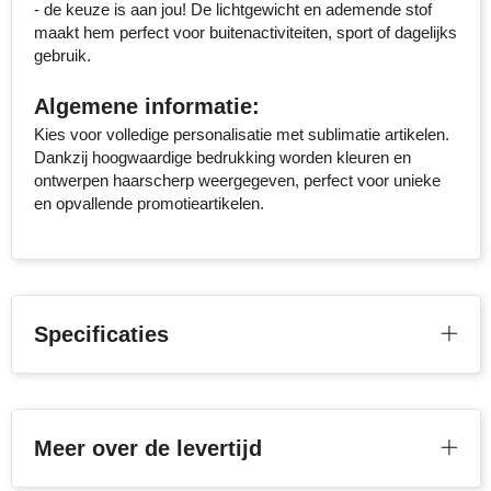
- de keuze is aan jou! De lichtgewicht en ademende stof
Senator
maakt hem perfect voor buitenactiviteiten, sport of dagelijks
gebruik.
Skross
Algemene informatie:
Sophie Muval
Kies voor volledige personalisatie met sublimatie artikelen.
Dankzij hoogwaardige bedrukking worden kleuren en
ontwerpen haarscherp weergegeven, perfect voor unieke
Stanley
en opvallende promotieartikelen.
Stilolinea
STORMaxi
Specificaties
Swiss Peak
TACX
The One Towelling
Meer over de levertijd
Thule