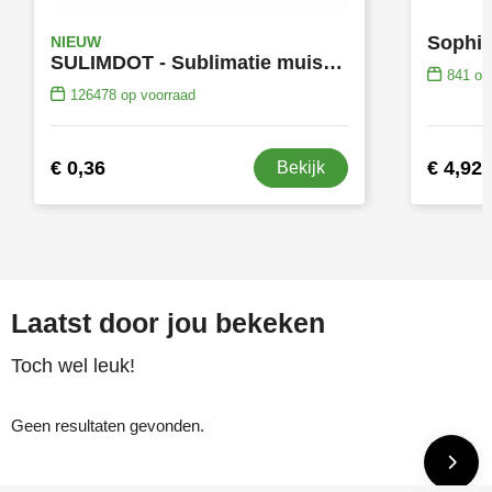
NIEUW
SULIMDOT - Sublimatie muismat rond
841
op 
126478
op voorraad
€ 0,36
€ 4,92
Bekijk
Laatst door jou bekeken
Toch wel leuk!
Geen resultaten gevonden.