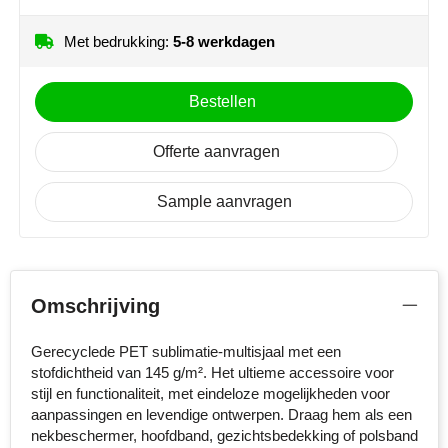
MiniMAX
Met bedrukking:
5-8 werkdagen
Moleskine
Bestellen
Nilton's
Offerte aanvragen
NoStress
Ocean Bottle
Sample aanvragen
Orrefors
Parker pennen
Omschrijving
Peekay
Gerecyclede PET sublimatie-multisjaal met een
stofdichtheid van 145 g/m². Het ultieme accessoire voor
Philips
stijl en functionaliteit, met eindeloze mogelijkheden voor
aanpassingen en levendige ontwerpen. Draag hem als een
Retulp
nekbeschermer, hoofdband, gezichtsbedekking of polsband