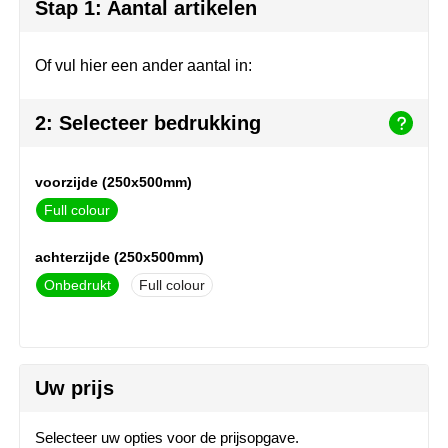
Herr Bert Antistress
Voetbal, EK en WK
Sleutelhangers & lanyards
Stap 1: Aantal artikelen
Hydro Flask
Winter
Snoepgoed
Of vul hier een ander aantal in:
Join the pipe
Zomer
Tassen
2: Selecteer bedrukking
Kambukka
Veiligheid, auto & fiets
voorzijde (250x500mm)
Lipton
Vrije tijd, spellen & strand
Full colour
MagLite
achterzijde (250x500mm)
Marksman
Onbedrukt
Full colour
Marvin's
Mentos
Uw prijs
Mepal
Selecteer uw opties voor de prijsopgave.