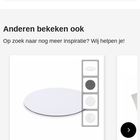
Toppoint
Victorinox
Anderen bekeken ook
Op zoek naar nog meer inspiratie? Wij helpen je!
Vinga
Waterman