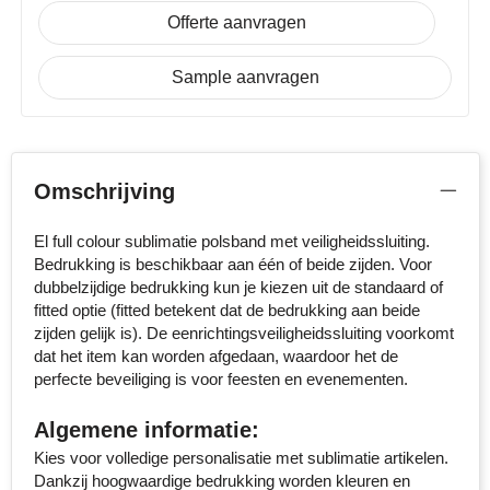
Offerte aanvragen
Senator
Sample aanvragen
Skross
Sophie Muval
Stanley
Omschrijving
Stilolinea
El full colour sublimatie polsband met veiligheidssluiting.
Bedrukking is beschikbaar aan één of beide zijden. Voor
STORMaxi
dubbelzijdige bedrukking kun je kiezen uit de standaard of
fitted optie (fitted betekent dat de bedrukking aan beide
Swiss Peak
zijden gelijk is). De eenrichtingsveiligheidssluiting voorkomt
dat het item kan worden afgedaan, waardoor het de
perfecte beveiliging is voor feesten en evenementen.
TACX
Algemene informatie:
The One Towelling
Kies voor volledige personalisatie met sublimatie artikelen.
Dankzij hoogwaardige bedrukking worden kleuren en
Thule