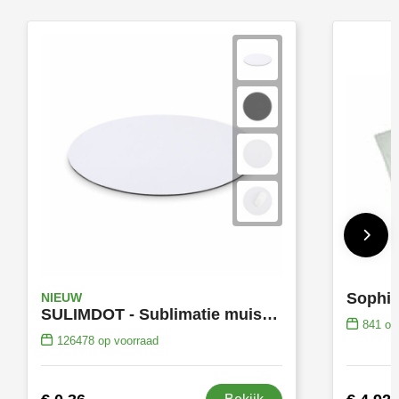
NIEUW
SULIMDOT - Sublimatie muismat rond
841
op 
126478
op voorraad