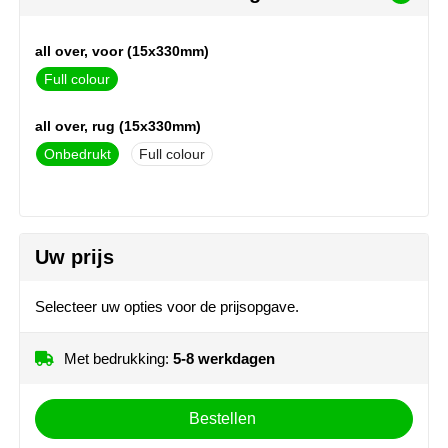
MiniMAX
all over, voor (15x330mm)
Moleskine
Full colour
Nilton's
all over, rug (15x330mm)
NoStress
Onbedrukt
Full colour
Ocean Bottle
Orrefors
Uw prijs
Parker pennen
Selecteer uw opties voor de prijsopgave.
Peekay
Met bedrukking:
5-8 werkdagen
Philips
Bestellen
Retulp