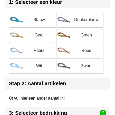
Herr Bert Antistress
Voetbal, EK en WK
Sleutelhangers & lanyards
1: Selecteer een kleur
Hydro Flask
Winter
Snoepgoed
Blauw
Donkerblauw
Join the pipe
Zomer
Tassen
Geel
Groen
Kambukka
Veiligheid, auto & fiets
Lipton
Vrije tijd, spellen & strand
Paars
Rood
MagLite
Wit
Zwart
Marksman
Stap 2: Aantal artikelen
Marvin's
Mentos
Of vul hier een ander aantal in:
Mepal
3: Selecteer bedrukking