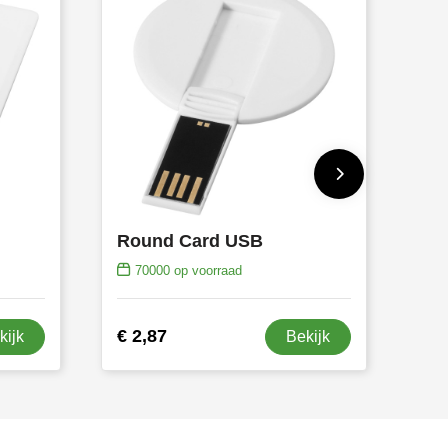
Round Card USB
70000
op voorraad
€ 2,87
kijk
Bekijk