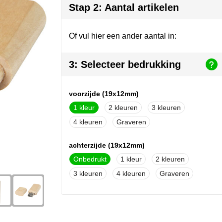
Stap 2: Aantal artikelen
Of vul hier een ander aantal in:
3: Selecteer bedrukking
voorzijde (19x12mm)
1
2
3
4
Graveren
achterzijde (19x12mm)
Onbedrukt
1
2
3
4
Graveren