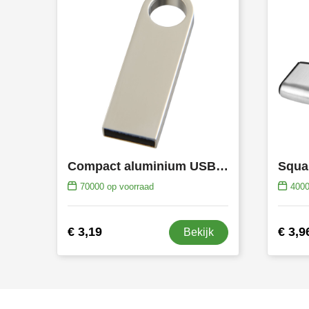
Compact aluminium USB-stick
Squa
70000
op voorraad
400
€ 3,19
€ 3,9
Bekijk