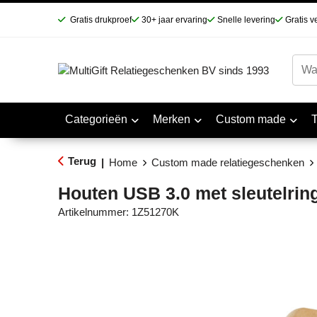
Gratis drukproef
30+ jaar ervaring
Snelle levering
Gratis v
Categorieën
Merken
Custom made
Terug
|
Home
Custom made relatiegeschenken
Houten USB 3.0 met sleutelrin
Artikelnummer:
1Z51270K