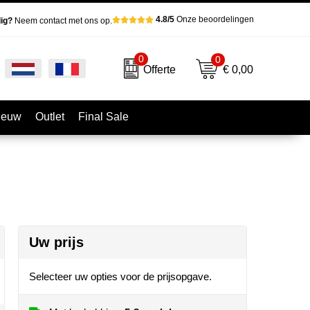
4.8/5
Onze beoordelingen
ig?
Neem contact met ons op.
0
0
€ 0,00
Offerte
ieuw
Outlet
Final Sale
Uw prijs
Selecteer uw opties voor de prijsopgave.