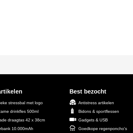
rtikelen
Best bezocht
ieke stressbal met logo
Antistress artikelen
ame drinkfles 500ml
Bidons & sportflessen
rade draagtas 42 x 38cm
Gadgets & USB
rbank 10.000mAh
Goedkope regenponcho's