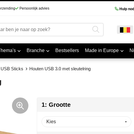
erzending
Persoonlijk advies
Hulp nod
Thema's
Branche
Bestsellers
Made in Europe
N
USB Sticks
Houten USB 3.0 met sleutelring
g
1: Grootte