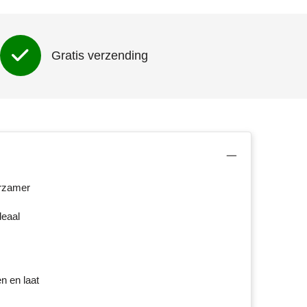
Gratis verzending
urzamer
deaal
n en laat