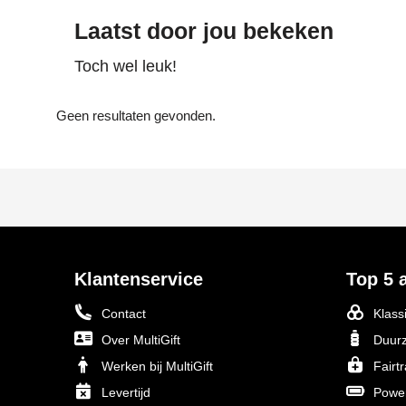
Laatst door jou bekeken
Toch wel leuk!
Geen resultaten gevonden.
Klantenservice
Top 5 a
Contact
Klass
Over MultiGift
Duurz
Werken bij MultiGift
Fairt
Levertijd
Powe