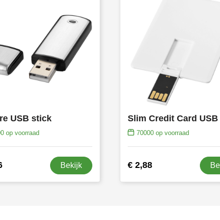
re USB stick
Slim Credit Card USB
00
op voorraad
70000
op voorraad
6
€ 2,88
Bekijk
Be