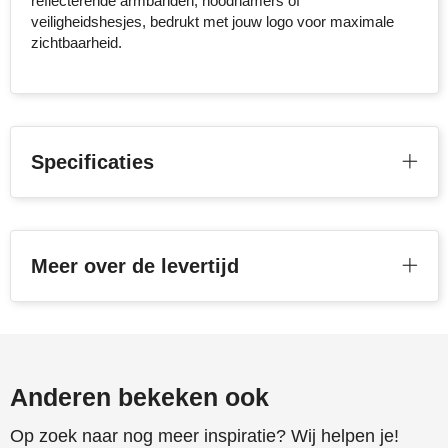
reflecterende armbanden, noodhamers of
veiligheidshesjes, bedrukt met jouw logo voor maximale
Toppoint
zichtbaarheid.
Victorinox
Vinga
Specificaties
Waterman
Meer over de levertijd
Anderen bekeken ook
Op zoek naar nog meer inspiratie? Wij helpen je!