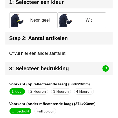
Herr Bert Antistress
Voetbal, EK en WK
Sleutelhangers & lanyards
1: Selecteer een kleur
Hydro Flask
Winter
Snoepgoed
Neon geel
Wit
Join the pipe
Zomer
Tassen
Kambukka
Veiligheid, auto & fiets
Stap 2: Aantal artikelen
Lipton
Vrije tijd, spellen & strand
Of vul hier een ander aantal in:
MagLite
3: Selecteer bedrukking
Marksman
Voorkant (op reflecterende laag) (368x23mm)
Marvin's
1
2
3
4
Mentos
Voorkant (onder reflecterende laag) (374x23mm)
Mepal
Onbedrukt
Full colour