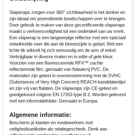
Senator
Slapwraps zorgen voor 360° zichtbaarheid in het donker en
zijn ideaal om promotionele boodschappen over te brengen.
Skross
Door gebruik te maken van deze gecertificeerde slapwraps
maakt u verkeersveiligheid tot een onderdeel van uw merk.
Sophie Muval
Een slapwrap is een langwerpige reflector met een speciaal
ontwikkelde veer die aan de binnenzijde is gelast. Met een
Stanley
lichte tik wikkelt hij zich eenvoudig om de arm of enkel.
Verkrijgbaar in diverse maten en in witte of gele kleur.
Voorzien van een fluorescerende RFX™ zachte
Stilolinea
reflecterende film, gemaakt van ftalaatvrij PVC. De
materialen zijn getest in overeenstemming met de SVHC
STORMaxi
(Substances of Very High Concern) REACH-kandidatenlijst
en zijn vrij van ftalaten. De slapwraps zijn CE-getest en
Swiss Peak
goedgekeurd volgens EN 17353 type B 2. Worden geleverd
met een informatiefolder. Gemaakt in Europa.
TACX
Algemene informatie:
The One Towelling
Bescherm je klanten en medewerkers met
veiligheidsartikelen als relatiegeschenk. Denk aan
Thule