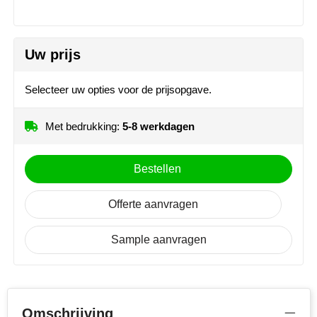
MiniMAX
Moleskine
Uw prijs
Nilton's
Selecteer uw opties voor de prijsopgave.
NoStress
Met bedrukking:
5-8 werkdagen
Ocean Bottle
Bestellen
Orrefors
Offerte aanvragen
Parker pennen
Peekay
Sample aanvragen
Philips
Retulp
Omschrijving