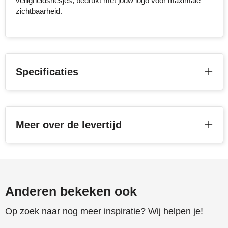
veiligheidshesjes, bedrukt met jouw logo voor maximale
zichtbaarheid.
Toppoint
Victorinox
Vinga
Specificaties
Waterman
Meer over de levertijd
Anderen bekeken ook
Op zoek naar nog meer inspiratie? Wij helpen je!