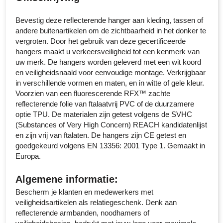
Senator
Bevestig deze reflecterende hanger aan kleding, tassen of
andere buitenartikelen om de zichtbaarheid in het donker te
Skross
vergroten. Door het gebruik van deze gecertificeerde
hangers maakt u verkeersveiligheid tot een kenmerk van
Sophie Muval
uw merk. De hangers worden geleverd met een wit koord
en veiligheidsnaald voor eenvoudige montage. Verkrijgbaar
Stanley
in verschillende vormen en maten, en in witte of gele kleur.
Voorzien van een fluorescerende RFX™ zachte
reflecterende folie van ftalaatvrij PVC of de duurzamere
Stilolinea
optie TPU. De materialen zijn getest volgens de SVHC
(Substances of Very High Concern) REACH kandidatenlijst
STORMaxi
en zijn vrij van ftalaten. De hangers zijn CE getest en
goedgekeurd volgens EN 13356: 2001 Type 1. Gemaakt in
Swiss Peak
Europa.
TACX
Algemene informatie:
Bescherm je klanten en medewerkers met
The One Towelling
veiligheidsartikelen als relatiegeschenk. Denk aan
reflecterende armbanden, noodhamers of
Thule