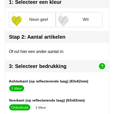
Herr Bert Antistress
Voetbal, EK en WK
Sleutelhangers & lanyards
1: Selecteer een kleur
Hydro Flask
Winter
Snoepgoed
Neon geel
Wit
Join the pipe
Zomer
Tassen
Kambukka
Veiligheid, auto & fiets
Stap 2: Aantal artikelen
Lipton
Vrije tijd, spellen & strand
Of vul hier een ander aantal in:
MagLite
3: Selecteer bedrukking
Marksman
Achterkant (op reflecterende laag) (63x62mm)
Marvin's
1
Mentos
Voorkant (op reflecterende laag) (63x62mm)
Mepal
Onbedrukt
1