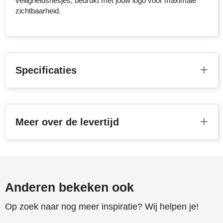
veiligheidshesjes, bedrukt met jouw logo voor maximale
zichtbaarheid.
Toppoint
Victorinox
Vinga
Specificaties
Waterman
Meer over de levertijd
Anderen bekeken ook
Op zoek naar nog meer inspiratie? Wij helpen je!