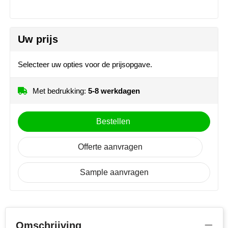
MiniMAX
Moleskine
Uw prijs
Nilton's
Selecteer uw opties voor de prijsopgave.
NoStress
Met bedrukking:
5-8 werkdagen
Ocean Bottle
Bestellen
Orrefors
Offerte aanvragen
Parker pennen
Peekay
Sample aanvragen
Philips
Retulp
Omschrijving