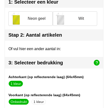
Herr Bert Antistress
Voetbal, EK en WK
Sleutelhangers & lanyards
1: Selecteer een kleur
Hydro Flask
Winter
Snoepgoed
Neon geel
Wit
Join the pipe
Zomer
Tassen
Kambukka
Veiligheid, auto & fiets
Stap 2: Aantal artikelen
Lipton
Vrije tijd, spellen & strand
Of vul hier een ander aantal in:
MagLite
3: Selecteer bedrukking
Marksman
Achterkant (op reflecterende laag) (64x45mm)
Marvin's
1
Mentos
Voorkant (op reflecterende laag) (64x45mm)
Mepal
Onbedrukt
1