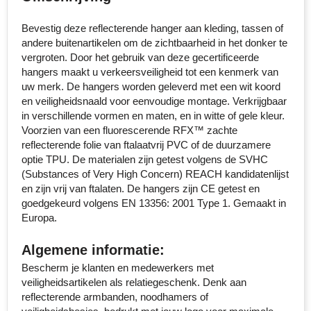
Senator
Bevestig deze reflecterende hanger aan kleding, tassen of
andere buitenartikelen om de zichtbaarheid in het donker te
Skross
vergroten. Door het gebruik van deze gecertificeerde
hangers maakt u verkeersveiligheid tot een kenmerk van
Sophie Muval
uw merk. De hangers worden geleverd met een wit koord
en veiligheidsnaald voor eenvoudige montage. Verkrijgbaar
Stanley
in verschillende vormen en maten, en in witte of gele kleur.
Voorzien van een fluorescerende RFX™ zachte
reflecterende folie van ftalaatvrij PVC of de duurzamere
Stilolinea
optie TPU. De materialen zijn getest volgens de SVHC
(Substances of Very High Concern) REACH kandidatenlijst
STORMaxi
en zijn vrij van ftalaten. De hangers zijn CE getest en
goedgekeurd volgens EN 13356: 2001 Type 1. Gemaakt in
Swiss Peak
Europa.
TACX
Algemene informatie:
Bescherm je klanten en medewerkers met
The One Towelling
veiligheidsartikelen als relatiegeschenk. Denk aan
reflecterende armbanden, noodhamers of
Thule