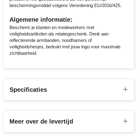
beschermingsmiddel volgens Verordening EU/2016/425.
Senator
Algemene informatie:
Skross
Bescherm je klanten en medewerkers met
veiligheidsartikelen als relatiegeschenk. Denk aan
Sophie Muval
reflecterende armbanden, noodhamers of
veiligheidshesjes, bedrukt met jouw logo voor maximale
Stanley
zichtbaarheid.
Stilolinea
STORMaxi
Specificaties
Swiss Peak
TACX
Meer over de levertijd
The One Towelling
Thule