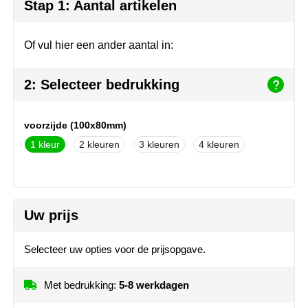
Herr Bert Antistress
Voetbal, EK en WK
Sleutelhangers & lanyards
Stap 1: Aantal artikelen
Hydro Flask
Winter
Snoepgoed
Of vul hier een ander aantal in:
Join the pipe
Zomer
Tassen
2: Selecteer bedrukking
Kambukka
Veiligheid, auto & fiets
voorzijde (100x80mm)
Lipton
Vrije tijd, spellen & strand
1
2
3
4
MagLite
Marksman
Uw prijs
Marvin's
Selecteer uw opties voor de prijsopgave.
Mentos
Met bedrukking:
5-8 werkdagen
Mepal