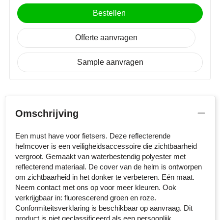
MiniMAX
Bestellen
Moleskine
Offerte aanvragen
Nilton's
Sample aanvragen
NoStress
Ocean Bottle
Omschrijving
Orrefors
Een must have voor fietsers. Deze reflecterende
Parker pennen
helmcover is een veiligheidsaccessoire die zichtbaarheid
vergroot. Gemaakt van waterbestendig polyester met
Peekay
reflecterend materiaal. De cover van de helm is ontworpen
om zichtbaarheid in het donker te verbeteren. Eén maat.
Neem contact met ons op voor meer kleuren. Ook
Philips
verkrijgbaar in: fluorescerend groen en roze.
Conformiteitsverklaring is beschikbaar op aanvraag. Dit
Retulp
product is niet geclassificeerd als een persoonlijk