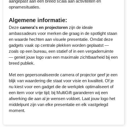
aangepast aan een breed scala aan activiteiten en
opnamesituaties.
Senator
Algemene informatie:
Skross
Deze
camera's en projectoren
zijn de ideale
ambassadeurs voor merken die graag in de spotlight staan
Sophie Muval
en waarde hechten aan visuele presentatie. Omdat deze
gadgets vaak op centrale plekken worden geplaatst —
Stanley
zoals op een bureau, een statief of in een vergaderruimte
— geniet jouw logo van een maximale zichtbaarheid bij een
Stilolinea
breed publiek.
STORMaxi
Met een gepersonaliseerde camera of projector geef je een
blijk van waardering die staat voor visie en kwaliteit. Of je
Swiss Peak
nu kiest voor een gadget die de werkplek optimaliseert of
een item voor vrije tijd; bij MultiGift garanderen wij een
afwerking die aan al je wensen voldoet. Laat jouw logo het
TACX
middelpunt zijn van elke presentatie en elk vastgelegd
moment.
The One Towelling
Thule