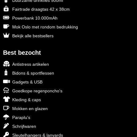
Duurzame drinkfles 500ml
Fairtrade draagtas 42 x 38cm
Powerbank 10.000mAh
Mok Oslo met rondom bedrukking
Bekijk alle bestsellers
Best bezocht
Antistress artikelen
Bidons & sportflessen
Gadgets & USB
Goedkope regenponcho's
Kleding & caps
Mokken en glazen
Paraplu's
Schrijfwaren
Sleutelhangers & lanyards