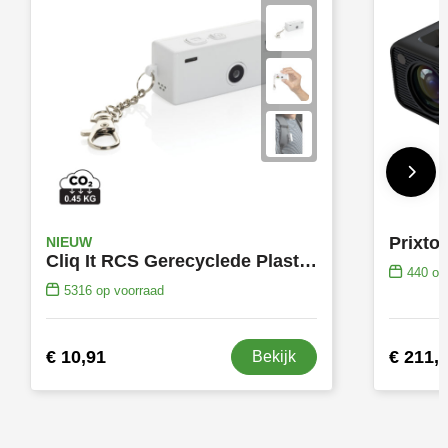
Prixto
NIEUW
Cliq It RCS Gerecyclede Plastic Sleutelhangercamera
440
op 
5316
op voorraad
€ 10,91
€ 211,
Bekijk