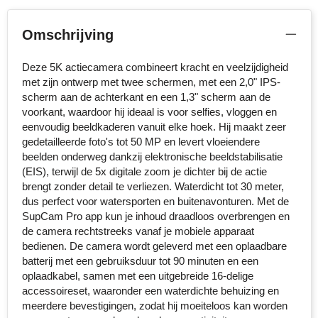
MiniMAX
Omschrijving
Moleskine
Deze 5K actiecamera combineert kracht en veelzijdigheid
Nilton's
met zijn ontwerp met twee schermen, met een 2,0" IPS-
scherm aan de achterkant en een 1,3" scherm aan de
NoStress
voorkant, waardoor hij ideaal is voor selfies, vloggen en
eenvoudig beeldkaderen vanuit elke hoek. Hij maakt zeer
gedetailleerde foto's tot 50 MP en levert vloeiendere
Ocean Bottle
beelden onderweg dankzij elektronische beeldstabilisatie
(EIS), terwijl de 5x digitale zoom je dichter bij de actie
Orrefors
brengt zonder detail te verliezen. Waterdicht tot 30 meter,
dus perfect voor watersporten en buitenavonturen. Met de
Parker pennen
SupCam Pro app kun je inhoud draadloos overbrengen en
de camera rechtstreeks vanaf je mobiele apparaat
Peekay
bedienen. De camera wordt geleverd met een oplaadbare
batterij met een gebruiksduur tot 90 minuten en een
Philips
oplaadkabel, samen met een uitgebreide 16-delige
accessoireset, waaronder een waterdichte behuizing en
Retulp
meerdere bevestigingen, zodat hij moeiteloos kan worden