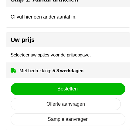
Herr Bert Antistress
Voetbal, EK en WK
Sleutelhangers & lanyards
Hydro Flask
Winter
Snoepgoed
Of vul hier een ander aantal in:
Join the pipe
Zomer
Tassen
Uw prijs
Kambukka
Veiligheid, auto & fiets
Selecteer uw opties voor de prijsopgave.
Lipton
Vrije tijd, spellen & strand
Met bedrukking:
5-8 werkdagen
MagLite
Marksman
Bestellen
Marvin's
Offerte aanvragen
Mentos
Sample aanvragen
Mepal