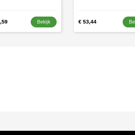
,59
€ 53,44
Bekijk
Be