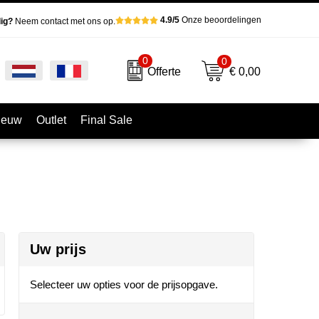
4.9/5
Onze beoordelingen
ig?
Neem contact met ons op.
0
0
€ 0,00
Offerte
ieuw
Outlet
Final Sale
Uw prijs
Selecteer uw opties voor de prijsopgave.