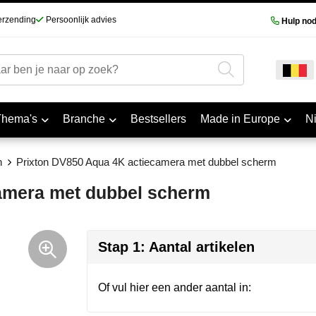
erzending
Persoonlijk advies
Hulp nod
Thema's
Branche
Bestsellers
Made in Europe
N
n
Prixton DV850 Aqua 4K actiecamera met dubbel scherm
amera met dubbel scherm
Stap 1: Aantal artikelen
Of vul hier een ander aantal in: