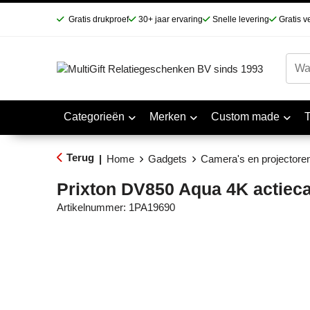
Gratis drukproef
30+ jaar ervaring
Snelle levering
Gratis v
Categorieën
Merken
Custom made
Terug
|
Home
Gadgets
Camera's en projectore
Prixton DV850 Aqua 4K actiec
Artikelnummer:
1PA19690