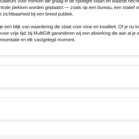
sadeurs voor merken die graag in de spotlight staan en waarde hech
trale plekken worden geplaatst — zoals op een bureau, een statief of
zichtbaarheid bij een breed publiek.
een blijk van waardering die staat voor visie en kwaliteit. Of je nu k
oor vrije tijd; bij MultiGift garanderen wij een afwerking die aan al je
 presentatie en elk vastgelegd moment.