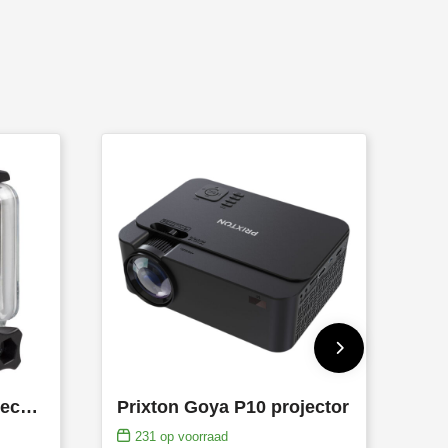
Prixton DV800 5K Actiecamera Met Dubbel Scherm
Prixton Goya P10 projector
231
op voorraad