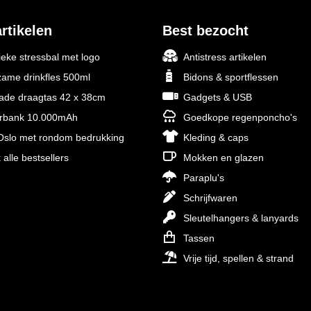
rtikelen
Best bezocht
ieke stressbal met logo
Antistress artikelen
ame drinkfles 500ml
Bidons & sportflessen
rade draagtas 42 x 38cm
Gadgets & USB
rbank 10.000mAh
Goedkope regenponcho's
slo met rondom bedrukking
Kleding & caps
 alle bestsellers
Mokken en glazen
Paraplu's
Schrijfwaren
Sleutelhangers & lanyards
Tassen
Vrije tijd, spellen & strand