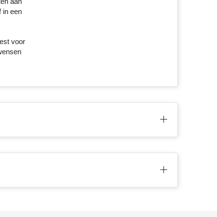
ten aan
 in een
iest voor
 wensen