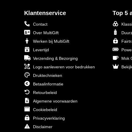
Klantenservice
Top 5 a
Contact
Klass
Over MultiGift
Duurz
Werken bij MultiGift
Fairt
Levertijd
Powe
Verzending & Bezorging
Mok O
Logo aanleveren voor bedrukken
Bekijk
Druktechnieken
Betaalinformatie
Retourbeleid
Algemene voorwaarden
Cookiebeleid
Privacyverklaring
Disclaimer