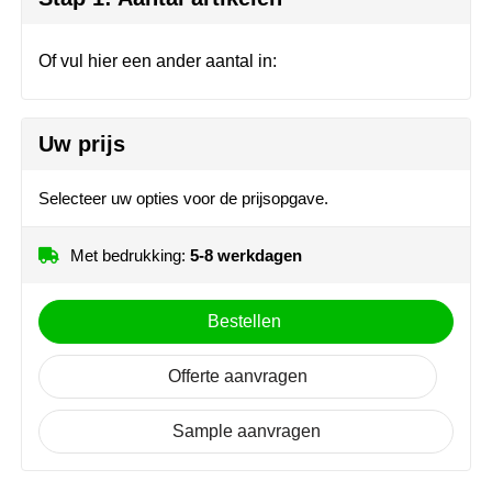
Herr Bert Antistress
Voetbal, EK en WK
Sleutelhangers & lanyards
Hydro Flask
Winter
Snoepgoed
Of vul hier een ander aantal in:
Join the pipe
Zomer
Tassen
Uw prijs
Kambukka
Veiligheid, auto & fiets
Selecteer uw opties voor de prijsopgave.
Lipton
Vrije tijd, spellen & strand
Met bedrukking:
5-8 werkdagen
MagLite
Marksman
Bestellen
Marvin's
Offerte aanvragen
Mentos
Sample aanvragen
Mepal