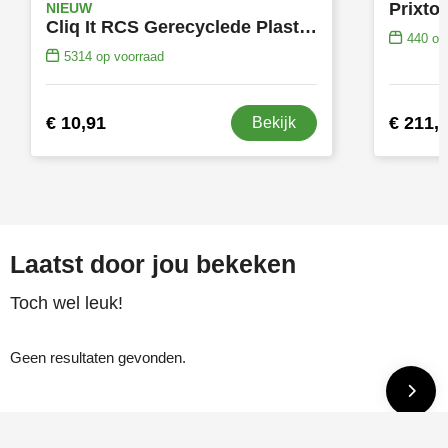
Prixto
NIEUW
Cliq It RCS Gerecyclede Plastic Sleutelhangercamera
440
op 
5314
op voorraad
€ 10,91
€ 211,
Bekijk
Laatst door jou bekeken
Toch wel leuk!
Geen resultaten gevonden.