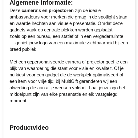
Algemene informatie:
Senator
Deze
camera's en projectoren
zijn de ideale
ambassadeurs voor merken die graag in de spotlight staan
Skross
en waarde hechten aan visuele presentatie. Omdat deze
gadgets vaak op centrale plekken worden geplaatst —
zoals op een bureau, een statief of in een vergaderruimte
Sophie Muval
— geniet jouw logo van een maximale zichtbaarheid bij een
breed publiek.
Stanley
Met een gepersonaliseerde camera of projector geef je een
Stilolinea
blijk van waardering die staat voor visie en kwaliteit. Of je
nu kiest voor een gadget die de werkplek optimaliseert of
STORMaxi
een item voor vrije tijd; bij MultiGift garanderen wij een
afwerking die aan al je wensen voldoet. Laat jouw logo het
Swiss Peak
middelpunt zijn van elke presentatie en elk vastgelegd
moment.
TACX
The One Towelling
Productvideo
Thule