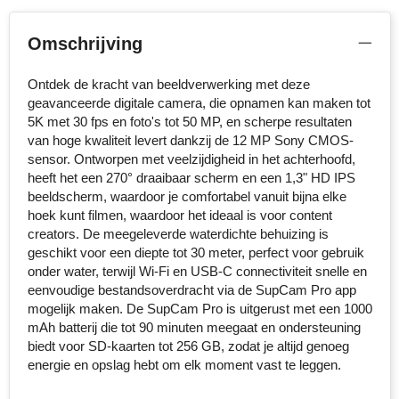
MiniMAX
Omschrijving
Moleskine
Ontdek de kracht van beeldverwerking met deze
Nilton's
geavanceerde digitale camera, die opnamen kan maken tot
5K met 30 fps en foto's tot 50 MP, en scherpe resultaten
NoStress
van hoge kwaliteit levert dankzij de 12 MP Sony CMOS-
sensor. Ontworpen met veelzijdigheid in het achterhoofd,
heeft het een 270° draaibaar scherm en een 1,3" HD IPS
Ocean Bottle
beeldscherm, waardoor je comfortabel vanuit bijna elke
hoek kunt filmen, waardoor het ideaal is voor content
Orrefors
creators. De meegeleverde waterdichte behuizing is
geschikt voor een diepte tot 30 meter, perfect voor gebruik
Parker pennen
onder water, terwijl Wi-Fi en USB-C connectiviteit snelle en
eenvoudige bestandsoverdracht via de SupCam Pro app
Peekay
mogelijk maken. De SupCam Pro is uitgerust met een 1000
mAh batterij die tot 90 minuten meegaat en ondersteuning
Philips
biedt voor SD-kaarten tot 256 GB, zodat je altijd genoeg
energie en opslag hebt om elk moment vast te leggen.
Retulp