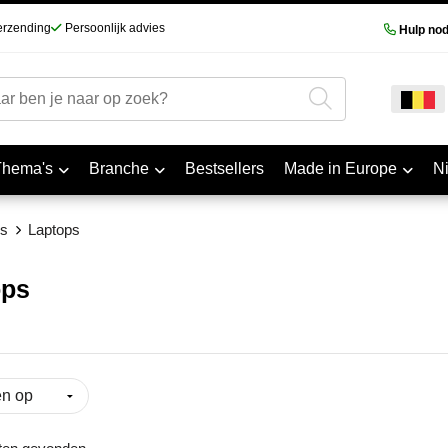
erzending
Persoonlijk advies
Hulp nod
Thema's
Branche
Bestsellers
Made in Europe
N
s
Laptops
ops