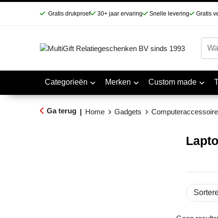
Gratis drukproef
30+ jaar ervaring
Snelle levering
Gratis v
Categorieën
Merken
Custom made
Ga terug
|
Home
Gadgets
Computeraccessoire
Lapt