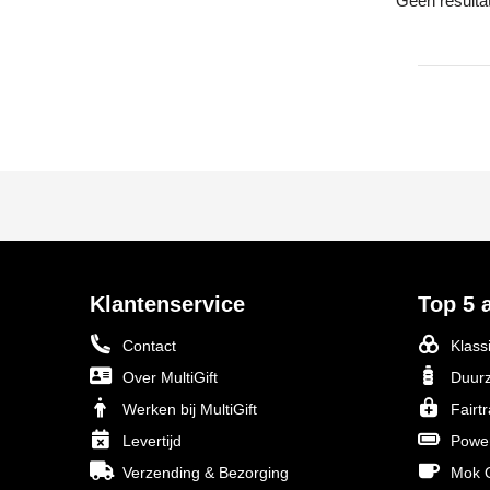
Geen resulta
Klantenservice
Top 5 a
Contact
Klass
Over MultiGift
Duurz
Werken bij MultiGift
Fairt
Levertijd
Powe
Verzending & Bezorging
Mok O