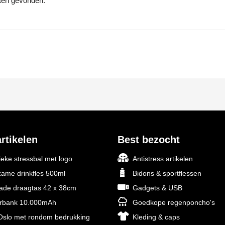
ten gevonden.
rtikelen
Best bezocht
ieke stressbal met logo
Antistress artikelen
ame drinkfles 500ml
Bidons & sportflessen
rade draagtas 42 x 38cm
Gadgets & USB
rbank 10.000mAh
Goedkope regenponcho's
slo met rondom bedrukking
Kleding & caps