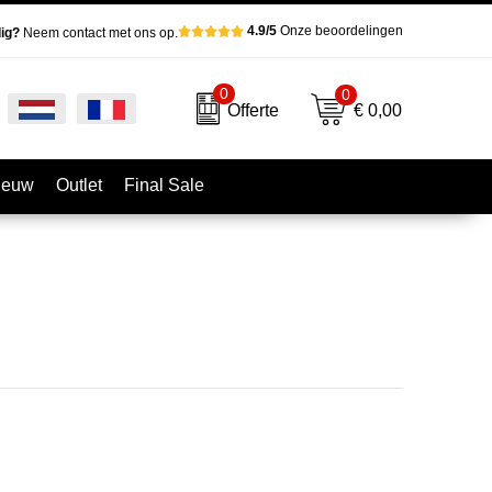
4.9/5
Onze beoordelingen
ig?
Neem contact met ons op.
0
0
€ 0,00
Offerte
ieuw
Outlet
Final Sale