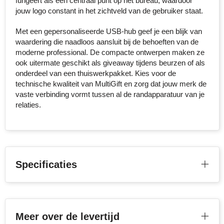
fungeert als een centraal punt op het bureau, waardoor
jouw logo constant in het zichtveld van de gebruiker staat.
Toppoint
Met een gepersonaliseerde USB-hub geef je een blijk van
waardering die naadloos aansluit bij de behoeften van de
Victorinox
moderne professional. De compacte ontwerpen maken ze
ook uitermate geschikt als giveaway tijdens beurzen of als
Vinga
onderdeel van een thuiswerkpakket. Kies voor de
technische kwaliteit van MultiGift en zorg dat jouw merk de
Waterman
vaste verbinding vormt tussen al de randapparatuur van je
relaties.
Specificaties
Meer over de levertijd