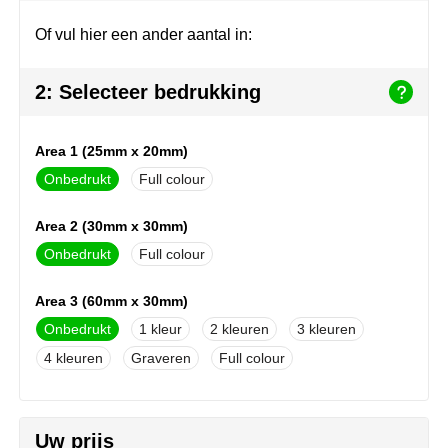
Herr Bert Antistress
Voetbal, EK en WK
Sleutelhangers & lanyards
Of vul hier een ander aantal in:
Hydro Flask
Winter
Snoepgoed
2: Selecteer bedrukking
Join the pipe
Zomer
Tassen
Kambukka
Veiligheid, auto & fiets
Area 1 (25mm x 20mm)
Onbedrukt
Full colour
Lipton
Vrije tijd, spellen & strand
Area 2 (30mm x 30mm)
MagLite
Onbedrukt
Full colour
Marksman
Area 3 (60mm x 30mm)
Marvin's
Onbedrukt
1
2
3
4
Graveren
Full colour
Mentos
Mepal
Uw prijs