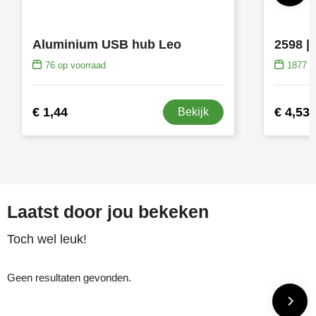
Aluminium USB hub Leo
76
op voorraad
1877
op
€ 1,44
€ 4,53
Bekijk
Laatst door jou bekeken
Toch wel leuk!
Geen resultaten gevonden.