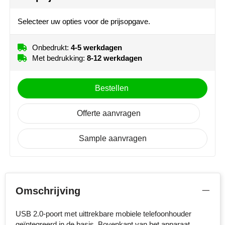
MiniMAX
Selecteer uw opties voor de prijsopgave.
Moleskine
Onbedrukt:
4-5 werkdagen
Nilton's
Met bedrukking:
8-12 werkdagen
NoStress
Bestellen
Ocean Bottle
Offerte aanvragen
Orrefors
Sample aanvragen
Parker pennen
Peekay
Omschrijving
Philips
USB 2.0-poort met uittrekbare mobiele telefoonhouder
Retulp
geïntegreerd in de basis. Bovenkant van het apparaat