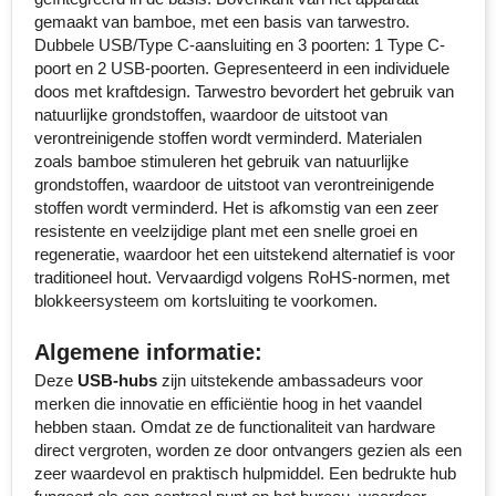
gemaakt van bamboe, met een basis van tarwestro.
Senator
Dubbele USB/Type C-aansluiting en 3 poorten: 1 Type C-
poort en 2 USB-poorten. Gepresenteerd in een individuele
Skross
doos met kraftdesign. Tarwestro bevordert het gebruik van
natuurlijke grondstoffen, waardoor de uitstoot van
Sophie Muval
verontreinigende stoffen wordt verminderd. Materialen
zoals bamboe stimuleren het gebruik van natuurlijke
Stanley
grondstoffen, waardoor de uitstoot van verontreinigende
stoffen wordt verminderd. Het is afkomstig van een zeer
resistente en veelzijdige plant met een snelle groei en
Stilolinea
regeneratie, waardoor het een uitstekend alternatief is voor
traditioneel hout. Vervaardigd volgens RoHS-normen, met
STORMaxi
blokkeersysteem om kortsluiting te voorkomen.
Swiss Peak
Algemene informatie:
Deze
USB-hubs
zijn uitstekende ambassadeurs voor
TACX
merken die innovatie en efficiëntie hoog in het vaandel
hebben staan. Omdat ze de functionaliteit van hardware
The One Towelling
direct vergroten, worden ze door ontvangers gezien als een
zeer waardevol en praktisch hulpmiddel. Een bedrukte hub
Thule