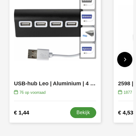
USB-hub Leo | Aluminium | 4 poorten
76
op voorraad
1877
op
€ 1,44
€ 4,53
Bekijk