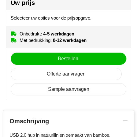
Uw prijs
MiniMAX
Selecteer uw opties voor de prijsopgave.
Moleskine
Nilton's
Onbedrukt:
4-5 werkdagen
Met bedrukking:
8-12 werkdagen
NoStress
Bestellen
Ocean Bottle
Offerte aanvragen
Orrefors
Sample aanvragen
Parker pennen
Peekay
Philips
Omschrijving
Retulp
USB 2.0 hub in natuurlijn en gemaakt van bamboe.