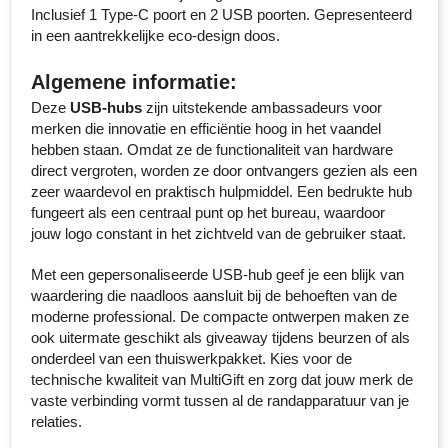
Inclusief 1 Type-C poort en 2 USB poorten. Gepresenteerd
Senator
in een aantrekkelijke eco-design doos.
Skross
Algemene informatie:
Deze
USB-hubs
zijn uitstekende ambassadeurs voor
Sophie Muval
merken die innovatie en efficiëntie hoog in het vaandel
hebben staan. Omdat ze de functionaliteit van hardware
Stanley
direct vergroten, worden ze door ontvangers gezien als een
zeer waardevol en praktisch hulpmiddel. Een bedrukte hub
Stilolinea
fungeert als een centraal punt op het bureau, waardoor
jouw logo constant in het zichtveld van de gebruiker staat.
STORMaxi
Met een gepersonaliseerde USB-hub geef je een blijk van
waardering die naadloos aansluit bij de behoeften van de
Swiss Peak
moderne professional. De compacte ontwerpen maken ze
ook uitermate geschikt als giveaway tijdens beurzen of als
TACX
onderdeel van een thuiswerkpakket. Kies voor de
technische kwaliteit van MultiGift en zorg dat jouw merk de
The One Towelling
vaste verbinding vormt tussen al de randapparatuur van je
relaties.
Thule