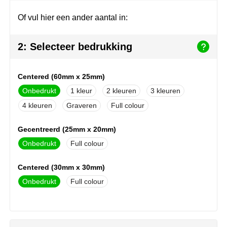
Herr Bert Antistress
Voetbal, EK en WK
Sleutelhangers & lanyards
Of vul hier een ander aantal in:
Hydro Flask
Winter
Snoepgoed
2: Selecteer bedrukking
Join the pipe
Zomer
Tassen
Kambukka
Veiligheid, auto & fiets
Centered (60mm x 25mm)
Onbedrukt
1
2
3
Lipton
Vrije tijd, spellen & strand
4
Graveren
Full colour
MagLite
Gecentreerd (25mm x 20mm)
Marksman
Onbedrukt
Full colour
Marvin's
Centered (30mm x 30mm)
Onbedrukt
Full colour
Mentos
Mepal