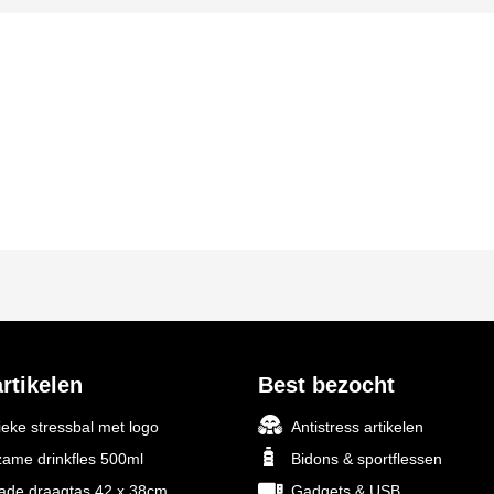
rtikelen
Best bezocht
ieke stressbal met logo
Antistress artikelen
ame drinkfles 500ml
Bidons & sportflessen
rade draagtas 42 x 38cm
Gadgets & USB