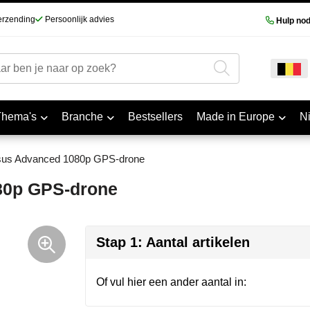
erzending
Persoonlijk advies
Hulp nod
Thema's
Branche
Bestsellers
Made in Europe
N
sus Advanced 1080p GPS-drone
80p GPS-drone
Stap 1: Aantal artikelen
Of vul hier een ander aantal in: