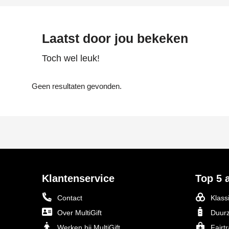
Laatst door jou bekeken
Toch wel leuk!
Geen resultaten gevonden.
Klantenservice
Top 5 a
Contact
Klass
Over MultiGift
Duurz
Werken bij MultiGift
Fairt