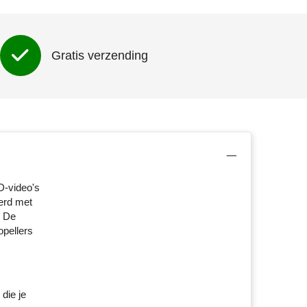
Gratis verzending
D-video's
verd met
. De
opellers
die je