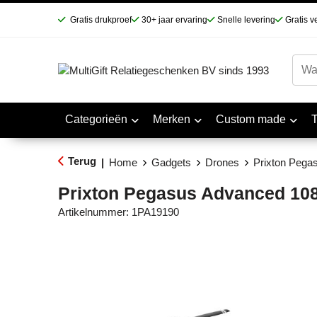
Gratis drukproef
30+ jaar ervaring
Snelle levering
Gratis v
Categorieën
Merken
Custom made
Terug
|
Home
Gadgets
Drones
Prixton Pega
Prixton Pegasus Advanced 10
Artikelnummer:
1PA19190