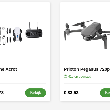
ne Acrot
415
op voorraad
78
€ 83,53
Bekijk
Be