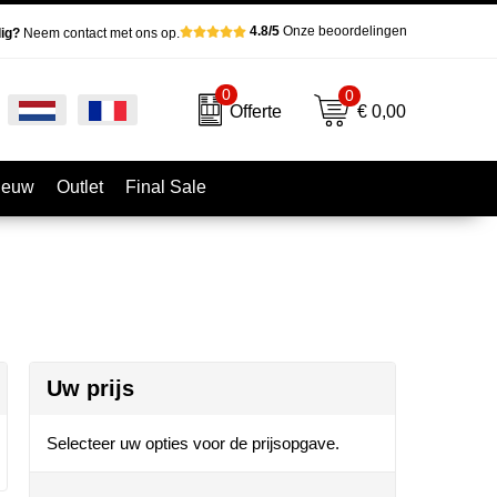
4.8/5
Onze beoordelingen
ig?
Neem contact met ons op.
0
0
€ 0,00
Offerte
ieuw
Outlet
Final Sale
Uw prijs
Selecteer uw opties voor de prijsopgave.