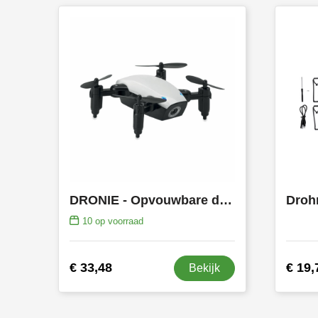
DRONIE - Opvouwbare drone
Droh
10
op voorraad
€ 33,48
€ 19,
Bekijk