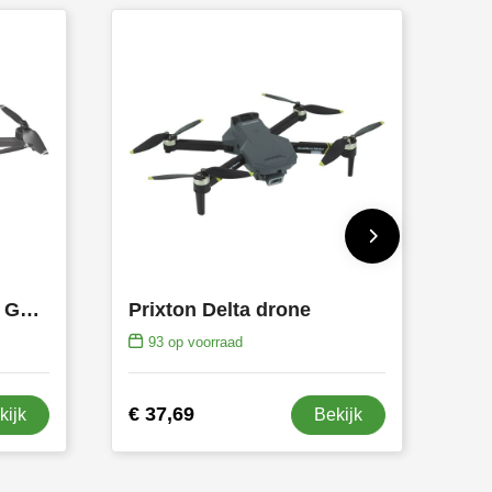
Prixton Pegasus 720p GPS-drone
Prixton Delta drone
93
op voorraad
€ 37,69
kijk
Bekijk