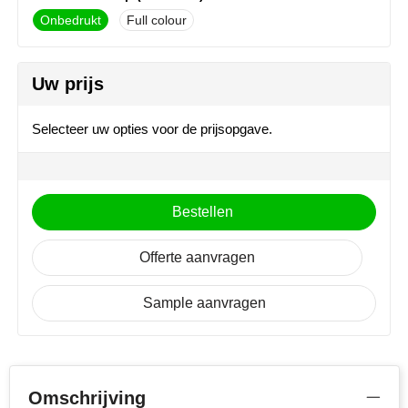
MiniMAX
Onbedrukt
Full colour
Moleskine
rechter oorschelp (30x40mm)
Uw prijs
Onbedrukt
Full colour
Nilton's
Selecteer uw opties voor de prijsopgave.
NoStress
Ocean Bottle
Bestellen
Orrefors
Offerte aanvragen
Parker pennen
Sample aanvragen
Peekay
Philips
Retulp
Omschrijving