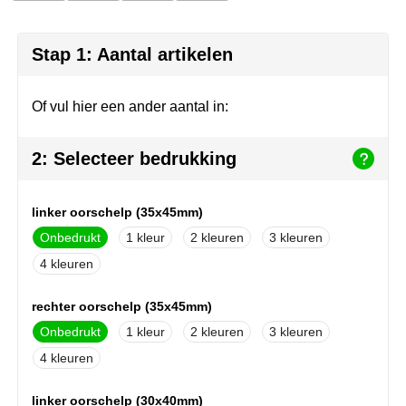
Herr Bert Antistress
Voetbal, EK en WK
Sleutelhangers & lanyards
Hydro Flask
Winter
Snoepgoed
Stap 1: Aantal artikelen
Join the pipe
Zomer
Tassen
Of vul hier een ander aantal in:
Kambukka
Veiligheid, auto & fiets
2: Selecteer bedrukking
Lipton
Vrije tijd, spellen & strand
MagLite
linker oorschelp (35x45mm)
Onbedrukt
1
2
3
Marksman
4
Marvin's
rechter oorschelp (35x45mm)
Onbedrukt
1
2
3
Mentos
4
Mepal
linker oorschelp (30x40mm)