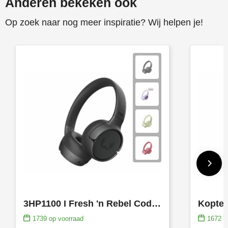
Anderen bekeken ook
Op zoek naar nog meer inspiratie? Wij helpen je!
3HP1100 I Fresh 'n Rebel Code Fuse Draadloze on-ear koptelefoon
Kopte
1739
op voorraad
1672
op