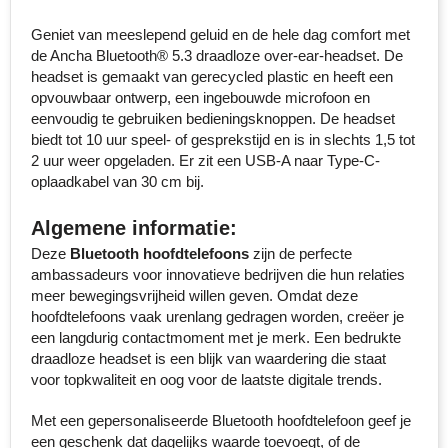
Senator
Geniet van meeslepend geluid en de hele dag comfort met
de Ancha Bluetooth® 5.3 draadloze over-ear-headset. De
Skross
headset is gemaakt van gerecycled plastic en heeft een
opvouwbaar ontwerp, een ingebouwde microfoon en
eenvoudig te gebruiken bedieningsknoppen. De headset
Sophie Muval
biedt tot 10 uur speel- of gesprekstijd en is in slechts 1,5 tot
2 uur weer opgeladen. Er zit een USB-A naar Type-C-
Stanley
oplaadkabel van 30 cm bij.
Stilolinea
Algemene informatie:
Deze
Bluetooth hoofdtelefoons
zijn de perfecte
STORMaxi
ambassadeurs voor innovatieve bedrijven die hun relaties
meer bewegingsvrijheid willen geven. Omdat deze
Swiss Peak
hoofdtelefoons vaak urenlang gedragen worden, creëer je
een langdurig contactmoment met je merk. Een bedrukte
TACX
draadloze headset is een blijk van waardering die staat
voor topkwaliteit en oog voor de laatste digitale trends.
The One Towelling
Met een gepersonaliseerde Bluetooth hoofdtelefoon geef je
een geschenk dat dagelijks waarde toevoegt, of de
Thule