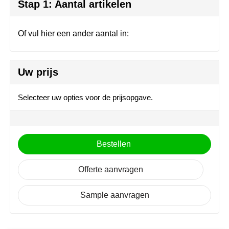
Herr Bert Antistress
Voetbal, EK en WK
Sleutelhangers & lanyards
Stap 1: Aantal artikelen
Hydro Flask
Winter
Snoepgoed
Of vul hier een ander aantal in:
Join the pipe
Zomer
Tassen
Uw prijs
Kambukka
Veiligheid, auto & fiets
Lipton
Vrije tijd, spellen & strand
Selecteer uw opties voor de prijsopgave.
MagLite
Marksman
Bestellen
Marvin's
Offerte aanvragen
Mentos
Sample aanvragen
Mepal