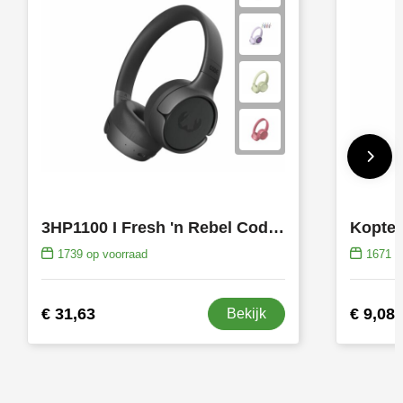
3HP1100 I Fresh 'n Rebel Code Fuse Draadloze on-ear koptelefoon
Kopte
1739
op voorraad
1671
op
€ 31,63
€ 9,08
Bekijk