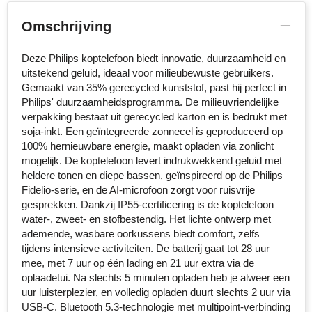
MiniMAX
Omschrijving
Moleskine
Deze Philips koptelefoon biedt innovatie, duurzaamheid en
uitstekend geluid, ideaal voor milieubewuste gebruikers.
Nilton's
Gemaakt van 35% gerecycled kunststof, past hij perfect in
Philips' duurzaamheidsprogramma. De milieuvriendelijke
NoStress
verpakking bestaat uit gerecycled karton en is bedrukt met
soja-inkt. Een geïntegreerde zonnecel is geproduceerd op
Ocean Bottle
100% hernieuwbare energie, maakt opladen via zonlicht
mogelijk. De koptelefoon levert indrukwekkend geluid met
Orrefors
heldere tonen en diepe bassen, geïnspireerd op de Philips
Fidelio-serie, en de AI-microfoon zorgt voor ruisvrije
Parker pennen
gesprekken. Dankzij IP55-certificering is de koptelefoon
water-, zweet- en stofbestendig. Het lichte ontwerp met
ademende, wasbare oorkussens biedt comfort, zelfs
Peekay
tijdens intensieve activiteiten. De batterij gaat tot 28 uur
mee, met 7 uur op één lading en 21 uur extra via de
Philips
oplaadetui. Na slechts 5 minuten opladen heb je alweer een
uur luisterplezier, en volledig opladen duurt slechts 2 uur via
Retulp
USB-C. Bluetooth 5.3-technologie met multipoint-verbinding