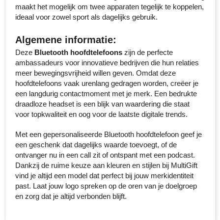
maakt het mogelijk om twee apparaten tegelijk te koppelen,
Senator
ideaal voor zowel sport als dagelijks gebruik.
Skross
Algemene informatie:
Deze
Bluetooth hoofdtelefoons
zijn de perfecte
Sophie Muval
ambassadeurs voor innovatieve bedrijven die hun relaties
meer bewegingsvrijheid willen geven. Omdat deze
Stanley
hoofdtelefoons vaak urenlang gedragen worden, creëer je
een langdurig contactmoment met je merk. Een bedrukte
draadloze headset is een blijk van waardering die staat
Stilolinea
voor topkwaliteit en oog voor de laatste digitale trends.
STORMaxi
Met een gepersonaliseerde Bluetooth hoofdtelefoon geef je
een geschenk dat dagelijks waarde toevoegt, of de
Swiss Peak
ontvanger nu in een call zit of ontspant met een podcast.
Dankzij de ruime keuze aan kleuren en stijlen bij MultiGift
TACX
vind je altijd een model dat perfect bij jouw merkidentiteit
past. Laat jouw logo spreken op de oren van je doelgroep
The One Towelling
en zorg dat je altijd verbonden blijft.
Thule