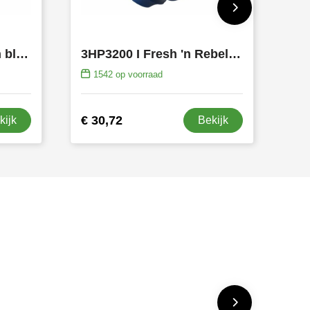
T00247 | Jays x-Seven bluetooth hoofdtelefoon
3HP3200 I Fresh 'n Rebel Clam Core Draadloze over-ear koptelefoon met ENC
1542
op voorraad
€ 30,72
kijk
Bekijk