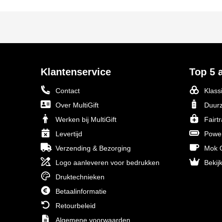
Klantenservice
Top 5 a
Contact
Klass
Over MultiGift
Duurz
Werken bij MultiGift
Fairt
Levertijd
Powe
Verzending & Bezorging
Mok O
Logo aanleveren voor bedrukken
Bekijk
Druktechnieken
Betaalinformatie
Retourbeleid
Algemene voorwaarden