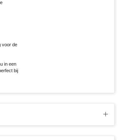
je
g voor de
u in een
erfect bij