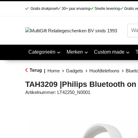
Gratis drukproef
30+ jaar ervaring
Snelle levering
Gratis v
Categorieën
Merken
Custom made
Terug
|
Home
Gadgets
Hoofdtelefoons
Blueto
TAH3209 |Philips Bluetooth on
Artikelnummer:
LT42250_N0001