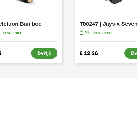
elefoon Bamboe
2
op voorraad
319
op voorraad
8
€ 12,26
Bekijk
Be