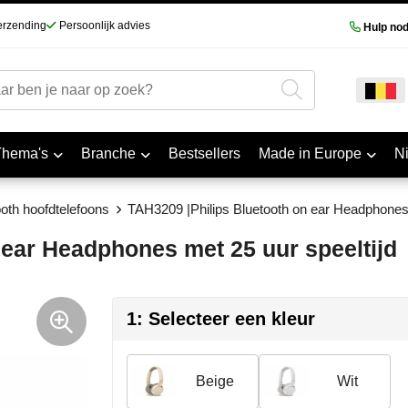
erzending
Persoonlijk advies
Hulp nod
Thema's
Branche
Bestsellers
Made in Europe
N
oth hoofdtelefoons
TAH3209 |Philips Bluetooth on ear Headphones 
 ear Headphones met 25 uur speeltijd
1: Selecteer een kleur
Beige
Wit