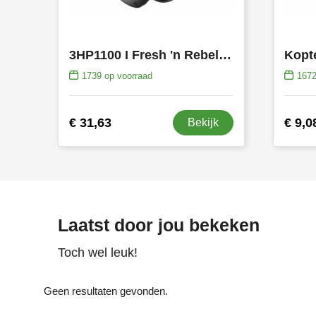
3HP1100 I Fresh 'n Rebel Code Fuse Draadloze on-ear koptelefoon
Kopt
1739
op voorraad
167
€ 31,63
€ 9,0
Bekijk
Laatst door jou bekeken
Toch wel leuk!
Geen resultaten gevonden.