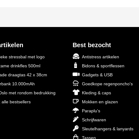
rtikelen
Best bezocht
ieke stressbal met logo
Antistress artikelen
ame drinkfles 500ml
Bidons & sportflessen
rade draagtas 42 x 38cm
Gadgets & USB
rbank 10.000mAh
Goedkope regenponcho's
slo met rondom bedrukking
Kleding & caps
 alle bestsellers
Mokken en glazen
Paraplu's
Schrijfwaren
Sleutelhangers & lanyards
Tassen