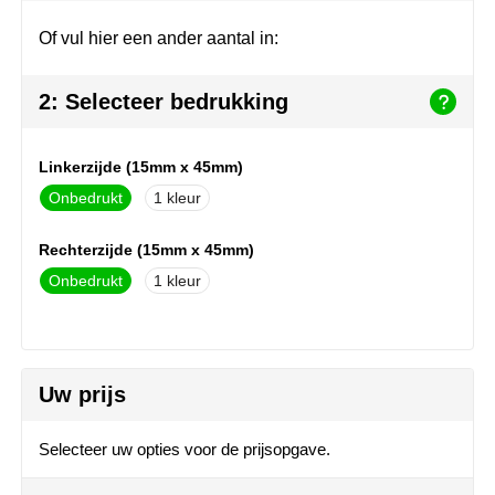
Herr Bert Antistress
Voetbal, EK en WK
Sleutelhangers & lanyards
Of vul hier een ander aantal in:
Hydro Flask
Winter
Snoepgoed
2: Selecteer bedrukking
Join the pipe
Zomer
Tassen
Kambukka
Veiligheid, auto & fiets
Linkerzijde (15mm x 45mm)
Onbedrukt
1
Lipton
Vrije tijd, spellen & strand
Rechterzijde (15mm x 45mm)
MagLite
Onbedrukt
1
Marksman
Marvin's
Uw prijs
Mentos
Selecteer uw opties voor de prijsopgave.
Mepal