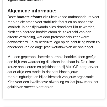
Senator
Algemene informatie:
Deze
hoofdtelefoons
zijn uitstekende ambassadeurs voor
Skross
merken die staan voor stabiliteit, focus en no-nonsense
kwaliteit. In een tijd waarin alles draadloos lijkt te worden,
Sophie Muval
biedt een bedrade hoofdtelefoon de zekerheid van een
directe verbinding, wat door professionals zeer wordt
Stanley
gewaardeerd. Jouw bedrukte logo op de behuizing wordt zo
onderdeel van de dagelijkse workflow van de ontvanger.
Stilolinea
Met een gepersonaliseerde normale hoofdtelefoon geef je
STORMaxi
een blijk van waardering die direct inzetbaar is. De ruime
keuze aan kleuren en prijsklassen bij MultiGift zorgt ervoor
dat er altijd een model is dat past binnen jouw
Swiss Peak
marketingbudget en bij de identiteit van jouw organisatie.
Kies voor een kwalitatieve afwerking en laat jouw merk het
TACX
geluid van succes versterken.
The One Towelling
Thule