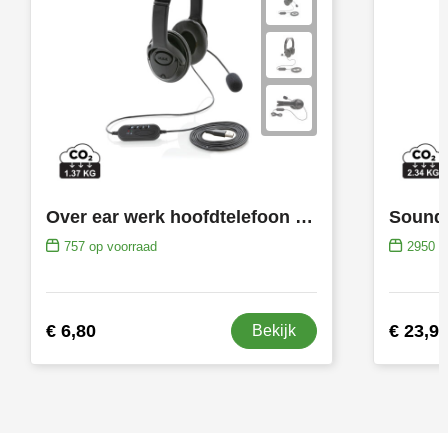
Over ear werk hoofdtelefoon met kabel
757
op voorraad
2950
op
€ 6,80
€ 23,9
Bekijk