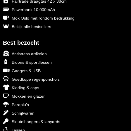
Fairtrade draagtas 42 x 38cm
Powerbank 10.000mAh
Mok Oslo met rondom bedrukking
Bekijk alle bestsellers
Best bezocht
Antistress artikelen
Bidons & sportflessen
Gadgets & USB
Goedkope regenponcho's
Kleding & caps
Mokken en glazen
Paraplu's
Schrijfwaren
Sleutelhangers & lanyards
Tassen