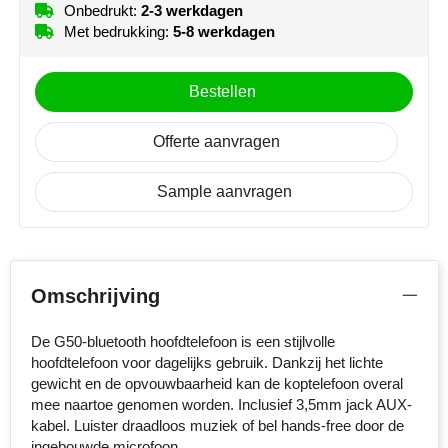
Onbedrukt:
2-3 werkdagen
MiniMAX
Met bedrukking:
5-8 werkdagen
Moleskine
Bestellen
Nilton's
Offerte aanvragen
NoStress
Sample aanvragen
Ocean Bottle
Orrefors
Parker pennen
Omschrijving
Peekay
De G50-bluetooth hoofdtelefoon is een stijlvolle
hoofdtelefoon voor dagelijks gebruik. Dankzij het lichte
gewicht en de opvouwbaarheid kan de koptelefoon overal
Philips
mee naartoe genomen worden. Inclusief 3,5mm jack AUX-
kabel. Luister draadloos muziek of bel hands-free door de
Retulp
ingebouwde microfoon.