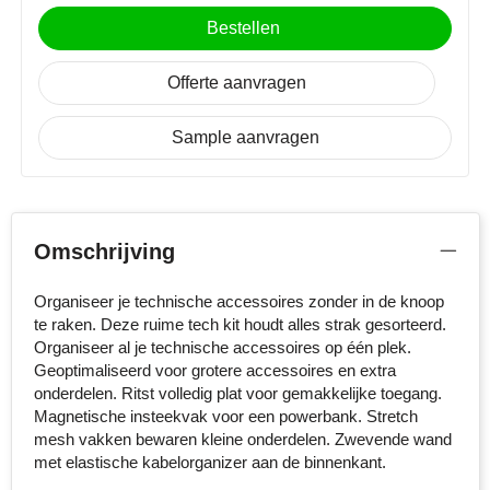
MiniMAX
Bestellen
Moleskine
Offerte aanvragen
Nilton's
Sample aanvragen
NoStress
Ocean Bottle
Omschrijving
Orrefors
Organiseer je technische accessoires zonder in de knoop
Parker pennen
te raken. Deze ruime tech kit houdt alles strak gesorteerd.
Organiseer al je technische accessoires op één plek.
Peekay
Geoptimaliseerd voor grotere accessoires en extra
onderdelen. Ritst volledig plat voor gemakkelijke toegang.
Magnetische insteekvak voor een powerbank. Stretch
Philips
mesh vakken bewaren kleine onderdelen. Zwevende wand
met elastische kabelorganizer aan de binnenkant.
Retulp