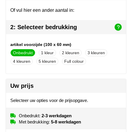
Herr Bert Antistress
Voetbal, EK en WK
Sleutelhangers & lanyards
Of vul hier een ander aantal in:
Hydro Flask
Winter
Snoepgoed
2: Selecteer bedrukking
Join the pipe
Zomer
Tassen
Kambukka
Veiligheid, auto & fiets
artikel voorzijde (100 x 60 mm)
Onbedrukt
1
2
3
Lipton
Vrije tijd, spellen & strand
4
5
Full colour
MagLite
Marksman
Uw prijs
Marvin's
Selecteer uw opties voor de prijsopgave.
Mentos
Onbedrukt:
2-3 werkdagen
Met bedrukking:
5-8 werkdagen
Mepal