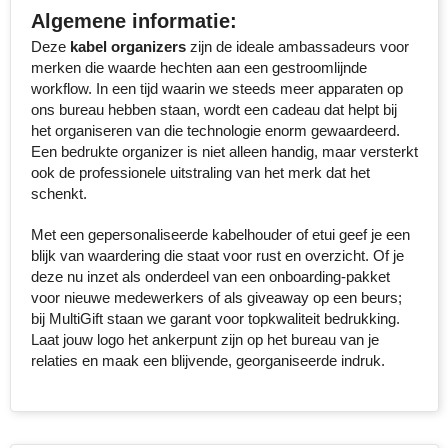
Algemene informatie:
Senator
Deze
kabel organizers
zijn de ideale ambassadeurs voor
merken die waarde hechten aan een gestroomlijnde
Skross
workflow. In een tijd waarin we steeds meer apparaten op
ons bureau hebben staan, wordt een cadeau dat helpt bij
Sophie Muval
het organiseren van die technologie enorm gewaardeerd.
Een bedrukte organizer is niet alleen handig, maar versterkt
Stanley
ook de professionele uitstraling van het merk dat het
schenkt.
Stilolinea
Met een gepersonaliseerde kabelhouder of etui geef je een
blijk van waardering die staat voor rust en overzicht. Of je
STORMaxi
deze nu inzet als onderdeel van een onboarding-pakket
voor nieuwe medewerkers of als giveaway op een beurs;
Swiss Peak
bij MultiGift staan we garant voor topkwaliteit bedrukking.
Laat jouw logo het ankerpunt zijn op het bureau van je
TACX
relaties en maak een blijvende, georganiseerde indruk.
The One Towelling
Thule