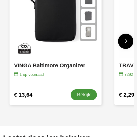
VINGA Baltimore Organizer
1
op voorraad
7292
op
€ 13,64
€ 2,29
Bekijk