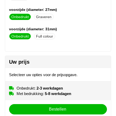
MiniMAX
voorzijde (diameter: 27mm)
Moleskine
Onbedrukt
Graveren
Nilton's
voorzijde (diameter: 31mm)
Onbedrukt
Full colour
NoStress
Ocean Bottle
Uw prijs
Orrefors
Selecteer uw opties voor de prijsopgave.
Parker pennen
Peekay
Onbedrukt:
2-3 werkdagen
Met bedrukking:
5-8 werkdagen
Philips
Bestellen
Retulp