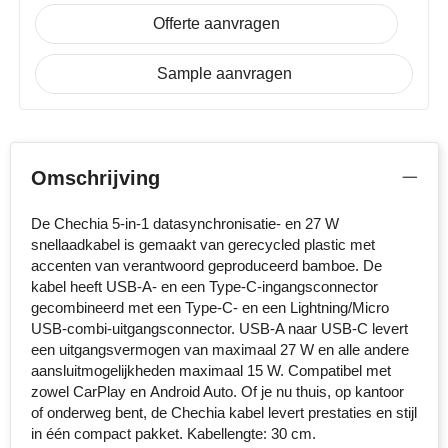
Offerte aanvragen
Senator
Sample aanvragen
Skross
Sophie Muval
Stanley
Omschrijving
Stilolinea
De Chechia 5-in-1 datasynchronisatie- en 27 W
snellaadkabel is gemaakt van gerecycled plastic met
STORMaxi
accenten van verantwoord geproduceerd bamboe. De
kabel heeft USB-A- en een Type-C-ingangsconnector
Swiss Peak
gecombineerd met een Type-C- en een Lightning/Micro
USB-combi-uitgangsconnector. USB-A naar USB-C levert
een uitgangsvermogen van maximaal 27 W en alle andere
TACX
aansluitmogelijkheden maximaal 15 W. Compatibel met
zowel CarPlay en Android Auto. Of je nu thuis, op kantoor
The One Towelling
of onderweg bent, de Chechia kabel levert prestaties en stijl
in één compact pakket. Kabellengte: 30 cm.
Thule