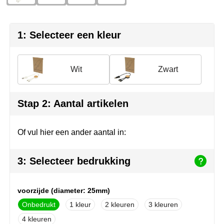
Herr Bert Antistress
Voetbal, EK en WK
Sleutelhangers & lanyards
Hydro Flask
Winter
Snoepgoed
1: Selecteer een kleur
Join the pipe
Zomer
Tassen
Wit
Zwart
Kambukka
Veiligheid, auto & fiets
Lipton
Vrije tijd, spellen & strand
Stap 2: Aantal artikelen
MagLite
Of vul hier een ander aantal in:
Marksman
3: Selecteer bedrukking
Marvin's
Mentos
voorzijde (diameter: 25mm)
Onbedrukt
1
2
3
Mepal
4