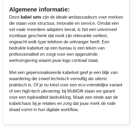
Algemene informatie:
Toppoint
Deze
kabel sets
zijn de ideale ambassadeurs voor merken
die staan voor structuur, innovatie en service. Omdat een
Victorinox
set vaak meerdere adapters bevat, is het een universeel
inzetbaar geschenk dat nooit zijn relevantie verliest,
Vinga
ongeacht welk type telefoon de ontvanger heeft. Een
bedrukte kabelset op een bureau is een teken van
Waterman
professionaliteit en zorgt voor een opgeruimde
werkomgeving waarin jouw logo centraal staat.
Met een gepersonaliseerde kabelset geef je een blijk van
waardering die zowel technisch vernuftig als uiterst
praktisch is. Of je nu kiest voor een eco-vriendelijke variant
of een high-tech uitvoering; bij MultiGift staan we garant
voor een topkwaliteit bedrukking. Maak een einde aan de
kabelchaos bij je relaties en zorg dat jouw merk de rode
draad vormt in hun digitale workflow.