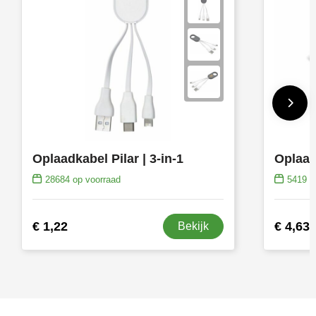
Oplaadkabel Pilar | 3-in-1
28684
op voorraad
5419
op
€ 1,22
€ 4,63
Bekijk