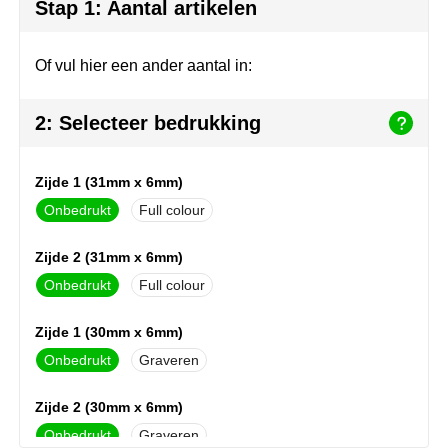
Herr Bert Antistress
Voetbal, EK en WK
Sleutelhangers & lanyards
Stap 1: Aantal artikelen
Hydro Flask
Winter
Snoepgoed
Of vul hier een ander aantal in:
Join the pipe
Zomer
Tassen
2: Selecteer bedrukking
Kambukka
Veiligheid, auto & fiets
Zijde 1 (31mm x 6mm)
Lipton
Vrije tijd, spellen & strand
Onbedrukt
Full colour
MagLite
Zijde 2 (31mm x 6mm)
Marksman
Onbedrukt
Full colour
Marvin's
Zijde 1 (30mm x 6mm)
Onbedrukt
Graveren
Mentos
Zijde 2 (30mm x 6mm)
Mepal
Onbedrukt
Graveren