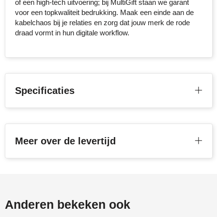
of een high-tech uitvoering; bij MultiGift staan we garant
voor een topkwaliteit bedrukking. Maak een einde aan de
Toppoint
kabelchaos bij je relaties en zorg dat jouw merk de rode
draad vormt in hun digitale workflow.
Victorinox
Vinga
Waterman
Specificaties
Meer over de levertijd
Anderen bekeken ook