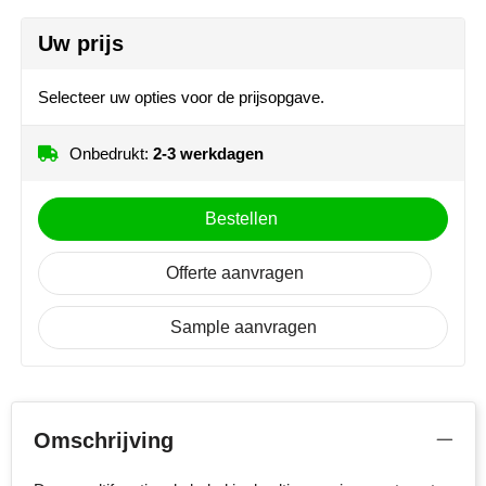
MiniMAX
Uw prijs
Moleskine
Selecteer uw opties voor de prijsopgave.
Nilton's
Onbedrukt:
2-3 werkdagen
NoStress
Ocean Bottle
Bestellen
Orrefors
Offerte aanvragen
Parker pennen
Sample aanvragen
Peekay
Philips
Omschrijving
Retulp