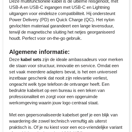
Deze multifunctionele kabel is de ultieme reisgenoot, met
USB-A en USB-C ingangen met USB-C en Lightning
Senator
uitgangen voor eindeloze compatibiliteit. Hij ondersteunt
Power Delivery (PD) en Quick Charge (QC). Het nylon
Skross
gevlochten materiaal garandeert een lange levensduur,
terwijl de magnetische sluiting het netjes georganiseerd
Sophie Muval
houdt. Perfect voor on-the-go gebruik.
Stanley
Algemene informatie:
Deze
kabel sets
zijn de ideale ambassadeurs voor merken
Stilolinea
die staan voor structuur, innovatie en service. Omdat een
set vaak meerdere adapters bevat, is het een universeel
STORMaxi
inzetbaar geschenk dat nooit zijn relevantie verliest,
ongeacht welk type telefoon de ontvanger heeft. Een
Swiss Peak
bedrukte kabelset op een bureau is een teken van
professionaliteit en zorgt voor een opgeruimde
werkomgeving waarin jouw logo centraal staat.
TACX
Met een gepersonaliseerde kabelset geef je een blijk van
The One Towelling
waardering die zowel technisch vernuftig als uiterst
praktisch is. Of je nu kiest voor een eco-vriendelijke variant
Thule