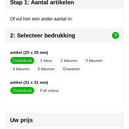
Herr Bert Antistress
Voetbal, EK en WK
Sleutelhangers & lanyards
Stap 1: Aantal artikelen
Hydro Flask
Winter
Snoepgoed
Of vul hier een ander aantal in:
Join the pipe
Zomer
Tassen
2: Selecteer bedrukking
Kambukka
Veiligheid, auto & fiets
artikel (25 x 25 mm)
Lipton
Vrije tijd, spellen & strand
Onbedrukt
1
2
3
MagLite
4
5
Graveren
Marksman
artikel (31 x 31 mm)
Onbedrukt
Full colour
Marvin's
Mentos
Uw prijs
Mepal