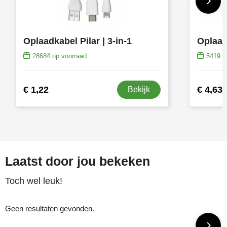
Oplaadkabel Pilar | 3-in-1
28684
op voorraad
5419
op
€ 1,22
€ 4,63
Bekijk
Laatst door jou bekeken
Toch wel leuk!
Geen resultaten gevonden.