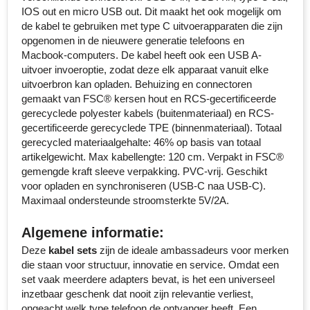
IOS out en micro USB out. Dit maakt het ook mogelijk om
Senator
de kabel te gebruiken met type C uitvoerapparaten die zijn
opgenomen in de nieuwere generatie telefoons en
Skross
Macbook-computers. De kabel heeft ook een USB A-
uitvoer invoeroptie, zodat deze elk apparaat vanuit elke
Sophie Muval
uitvoerbron kan opladen. Behuizing en connectoren
gemaakt van FSC® kersen hout en RCS-gecertificeerde
gerecyclede polyester kabels (buitenmateriaal) en RCS-
Stanley
gecertificeerde gerecyclede TPE (binnenmateriaal). Totaal
gerecycled materiaalgehalte: 46% op basis van totaal
Stilolinea
artikelgewicht. Max kabellengte: 120 cm. Verpakt in FSC®
gemengde kraft sleeve verpakking. PVC-vrij. Geschikt
STORMaxi
voor opladen en synchroniseren (USB-C naa USB-C).
Maximaal ondersteunde stroomsterkte 5V/2A.
Swiss Peak
Algemene informatie:
TACX
Deze
kabel sets
zijn de ideale ambassadeurs voor merken
die staan voor structuur, innovatie en service. Omdat een
The One Towelling
set vaak meerdere adapters bevat, is het een universeel
inzetbaar geschenk dat nooit zijn relevantie verliest,
Thule
ongeacht welk type telefoon de ontvanger heeft. Een