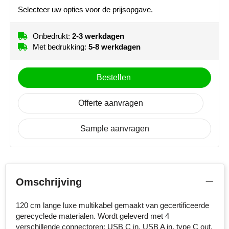
MiniMAX
Selecteer uw opties voor de prijsopgave.
Moleskine
Onbedrukt:
2-3 werkdagen
Met bedrukking:
5-8 werkdagen
Nilton's
Bestellen
NoStress
Ocean Bottle
Offerte aanvragen
Orrefors
Sample aanvragen
Parker pennen
Peekay
Omschrijving
Philips
120 cm lange luxe multikabel gemaakt van gecertificeerde
gerecyclede materialen. Wordt geleverd met 4
Retulp
verschillende connectoren: USB C in, USB A in, type C out,