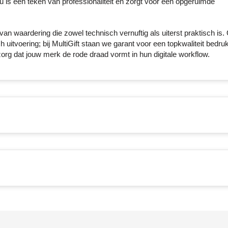
 is een teken van professionaliteit en zorgt voor een opgeruimde
an waardering die zowel technisch vernuftig als uiterst praktisch is. 
h uitvoering; bij MultiGift staan we garant voor een topkwaliteit bedru
zorg dat jouw merk de rode draad vormt in hun digitale workflow.