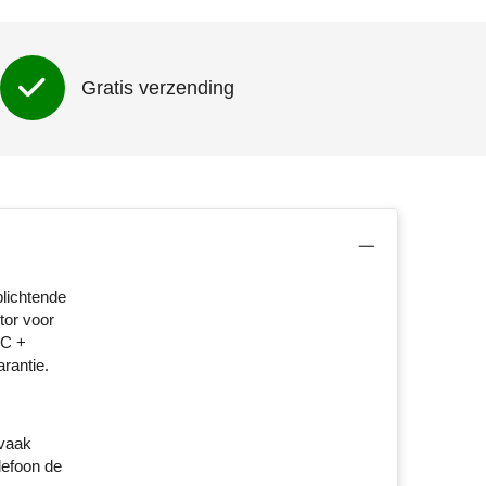
Gratis verzending
plichtende
tor voor
-C +
rantie.
 vaak
lefoon de