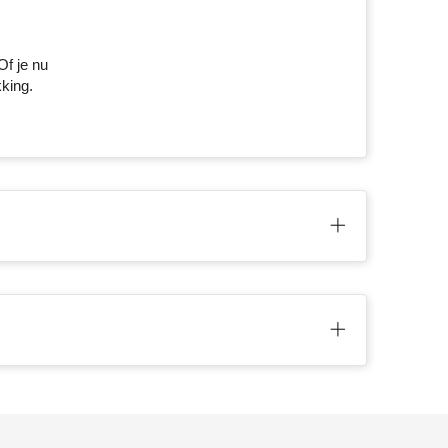
Of je nu
kking.