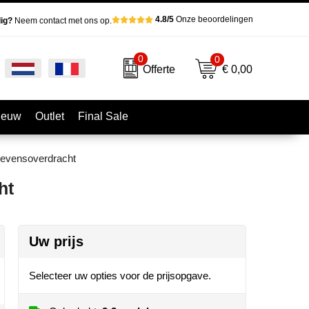
4.8/5
Onze beoordelingen
ig?
Neem contact met ons op.
0
0
€ 0,00
Offerte
ieuw
Outlet
Final Sale
gevensoverdracht
ht
Uw prijs
Selecteer uw opties voor de prijsopgave.