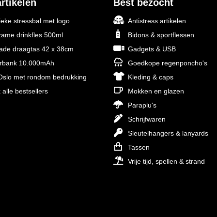
rtikelen
Best bezocht
ieke stressbal met logo
Antistress artikelen
ame drinkfles 500ml
Bidons & sportflessen
rade draagtas 42 x 38cm
Gadgets & USB
rbank 10.000mAh
Goedkope regenponcho's
slo met rondom bedrukking
Kleding & caps
 alle bestsellers
Mokken en glazen
Paraplu's
Schrijfwaren
Sleutelhangers & lanyards
Tassen
Vrije tijd, spellen & strand