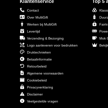
Klantenservice
Top 5 a
Contact
Klass
Over MultiGift
Duurz
Werken bij MultiGift
Fairt
Levertijd
Powe
Verzending & Bezorging
Mok O
Logo aanleveren voor bedrukken
Bekijk
Druktechnieken
Betaalinformatie
Retourbeleid
Algemene voorwaarden
Cookiebeleid
Privacyverklaring
Disclaimer
Veelgestelde vragen