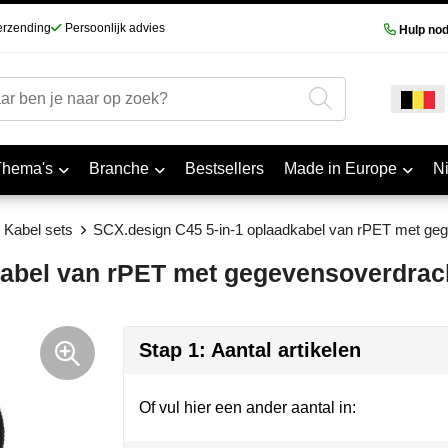
erzending
Persoonlijk advies
Hulp nod
Thema's
Branche
Bestsellers
Made in Europe
N
Kabel sets
SCX.design C45 5-in-1 oplaadkabel van rPET met ge
kabel van rPET met gegevensoverdrac
Stap 1: Aantal artikelen
Of vul hier een ander aantal in: