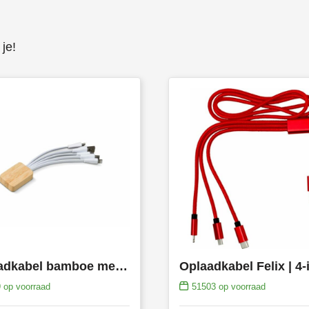
je!
Oplaadkabel bamboe met R-PET
Oplaadkabel Felix | 4-
9
op voorraad
51503
op voorraad