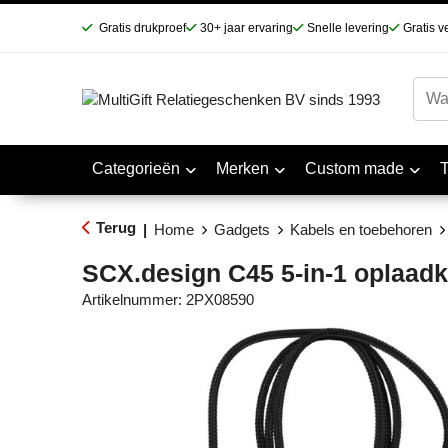
Gratis drukproef
30+ jaar ervaring
Snelle levering
Gratis v
Categorieën
Merken
Custom made
Terug
|
Home
Gadgets
Kabels en toebehoren
SCX.design C45 5-in-1 oplaad
Artikelnummer:
2PX08590