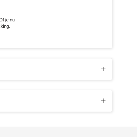
Of je nu
kking.