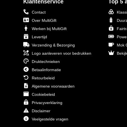
Klantenservice
Top 5 a
Contact
Klass
Over MultiGift
Duurz
Werken bij MultiGift
Fairt
Levertijd
Powe
Verzending & Bezorging
Mok O
Logo aanleveren voor bedrukken
Bekijk
Druktechnieken
Betaalinformatie
Retourbeleid
Algemene voorwaarden
Cookiebeleid
Privacyverklaring
Disclaimer
Veelgestelde vragen