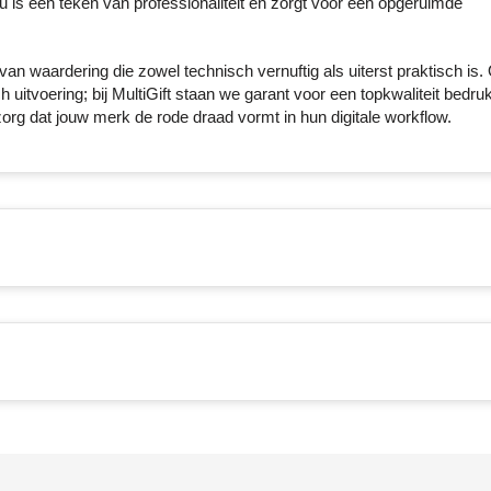
 is een teken van professionaliteit en zorgt voor een opgeruimde
an waardering die zowel technisch vernuftig als uiterst praktisch is. 
h uitvoering; bij MultiGift staan we garant voor een topkwaliteit bedru
zorg dat jouw merk de rode draad vormt in hun digitale workflow.