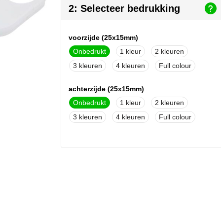
2: Selecteer bedrukking
voorzijde (25x15mm)
Onbedrukt
1
2
3
4
Full colour
achterzijde (25x15mm)
Onbedrukt
1
2
3
4
Full colour