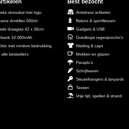
rtikelen
Best bezocht
ieke stressbal met logo
Antistress artikelen
ame drinkfles 500ml
Bidons & sportflessen
rade draagtas 42 x 38cm
Gadgets & USB
rbank 10.000mAh
Goedkope regenponcho's
slo met rondom bedrukking
Kleding & caps
 alle bestsellers
Mokken en glazen
Paraplu's
Schrijfwaren
Sleutelhangers & lanyards
Tassen
Vrije tijd, spellen & strand