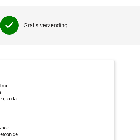
Gratis verzending
d met
n
en, zodat
 vaak
lefoon de