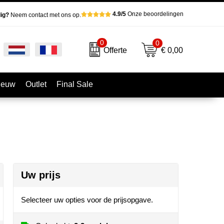
4.9/5
Onze beoordelingen
ig?
Neem contact met ons op.
0
0
€ 0,00
Offerte
ieuw
Outlet
Final Sale
Uw prijs
Selecteer uw opties voor de prijsopgave.