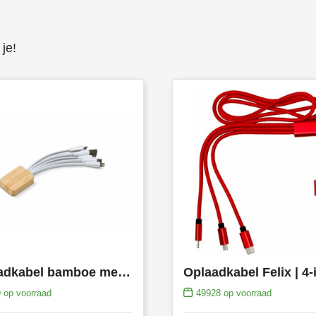
je!
Oplaadkabel bamboe met R-PET
Oplaadkabel Felix | 4-
9
op voorraad
49928
op voorraad