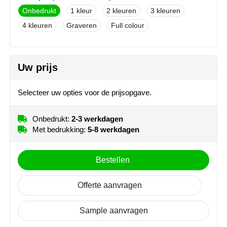
MiniMAX
Onbedrukt
1
2
3
4
Graveren
Full colour
Moleskine
Nilton's
Uw prijs
NoStress
Selecteer uw opties voor de prijsopgave.
Ocean Bottle
Onbedrukt:
2-3 werkdagen
Orrefors
Met bedrukking:
5-8 werkdagen
Parker pennen
Bestellen
Peekay
Offerte aanvragen
Philips
Sample aanvragen
Retulp