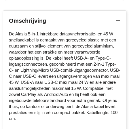
Senator
Omschrijving
Skross
De Alasia 5-in-1 intrekbare datasynchronisatie- en 45 W
Sophie Muval
snellaadkabel is gemaakt van gerecycled plastic met een
duurzaam en stijlvol element van gerecycled aluminium,
Stanley
waardoor het een strakke en meer verantwoorde
oplaadoplossing is. De kabel heeft USB-A- en Type-C-
Stilolinea
ingangsconnectoren, gecombineerd met een 2-in-1 Type-
C- en Lightning/Micro USB-combi-uitgangsconnector. USB-
STORMaxi
C naar USB-C levert een uitgangsvermogen van maximaal
45 W, USB-A naar USB-C maximaal 24 W en alle andere
Swiss Peak
aansluitmogelijkheden maximaal 15 W. Compatibel met
zowel CarPlay als Android Auto en hij heeft ook een
ingebouwde telefoonstandaard voor extra gemak. Of je nu
TACX
thuis, op kantoor of onderweg bent, de Alasia kabel levert
prestaties en stijl in één compact pakket. Kabellengte: 100
The One Towelling
cm.
Thule