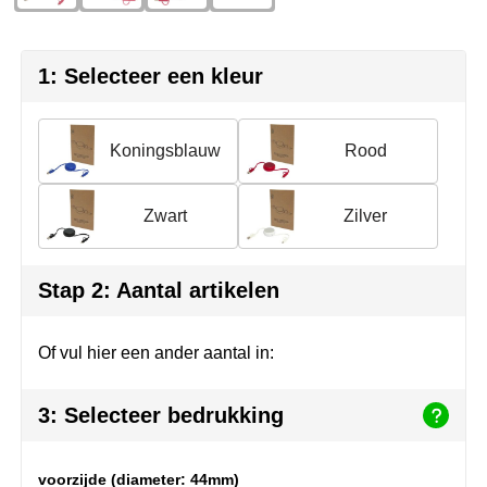
Herr Bert Antistress
Voetbal, EK en WK
Sleutelhangers & lanyards
Hydro Flask
Winter
Snoepgoed
1: Selecteer een kleur
Join the pipe
Zomer
Tassen
Koningsblauw
Rood
Kambukka
Veiligheid, auto & fiets
Lipton
Vrije tijd, spellen & strand
Zwart
Zilver
MagLite
Stap 2: Aantal artikelen
Marksman
Of vul hier een ander aantal in:
Marvin's
Mentos
3: Selecteer bedrukking
Mepal
voorzijde (diameter: 44mm)