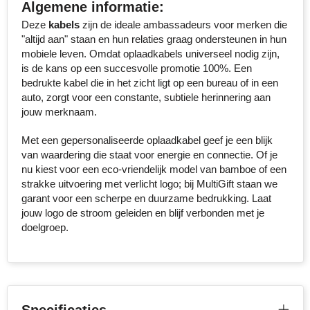
Algemene informatie:
Deze
kabels
zijn de ideale ambassadeurs voor merken die
Toppoint
"altijd aan" staan en hun relaties graag ondersteunen in hun
mobiele leven. Omdat oplaadkabels universeel nodig zijn,
Victorinox
is de kans op een succesvolle promotie 100%. Een
bedrukte kabel die in het zicht ligt op een bureau of in een
Vinga
auto, zorgt voor een constante, subtiele herinnering aan
jouw merknaam.
Waterman
Met een gepersonaliseerde oplaadkabel geef je een blijk
van waardering die staat voor energie en connectie. Of je
nu kiest voor een eco-vriendelijk model van bamboe of een
strakke uitvoering met verlicht logo; bij MultiGift staan we
garant voor een scherpe en duurzame bedrukking. Laat
jouw logo de stroom geleiden en blijf verbonden met je
doelgroep.