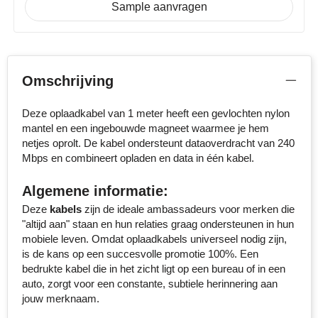
Sample aanvragen
Senator
Skross
Omschrijving
Sophie Muval
Deze oplaadkabel van 1 meter heeft een gevlochten nylon
Stanley
mantel en een ingebouwde magneet waarmee je hem
netjes oprolt. De kabel ondersteunt dataoverdracht van 240
Stilolinea
Mbps en combineert opladen en data in één kabel.
STORMaxi
Algemene informatie:
Deze
kabels
zijn de ideale ambassadeurs voor merken die
Swiss Peak
"altijd aan" staan en hun relaties graag ondersteunen in hun
mobiele leven. Omdat oplaadkabels universeel nodig zijn,
TACX
is de kans op een succesvolle promotie 100%. Een
bedrukte kabel die in het zicht ligt op een bureau of in een
The One Towelling
auto, zorgt voor een constante, subtiele herinnering aan
jouw merknaam.
Thule