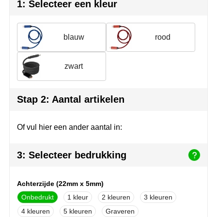
Herr Bert Antistress
Voetbal, EK en WK
Sleutelhangers & lanyards
1: Selecteer een kleur
Hydro Flask
Winter
Snoepgoed
blauw
rood
Join the pipe
Zomer
Tassen
zwart
Kambukka
Veiligheid, auto & fiets
Lipton
Vrije tijd, spellen & strand
Stap 2: Aantal artikelen
MagLite
Of vul hier een ander aantal in:
Marksman
3: Selecteer bedrukking
Marvin's
Mentos
Achterzijde (22mm x 5mm)
Onbedrukt
1
2
3
Mepal
4
5
Graveren