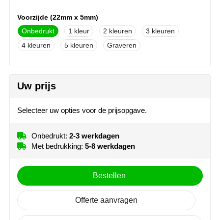
MiniMAX
Voorzijde (22mm x 5mm)
Moleskine
Onbedrukt
1
2
3
4
5
Graveren
Nilton's
NoStress
Uw prijs
Ocean Bottle
Selecteer uw opties voor de prijsopgave.
Orrefors
Onbedrukt:
2-3 werkdagen
Parker pennen
Met bedrukking:
5-8 werkdagen
Peekay
Bestellen
Philips
Offerte aanvragen
Retulp