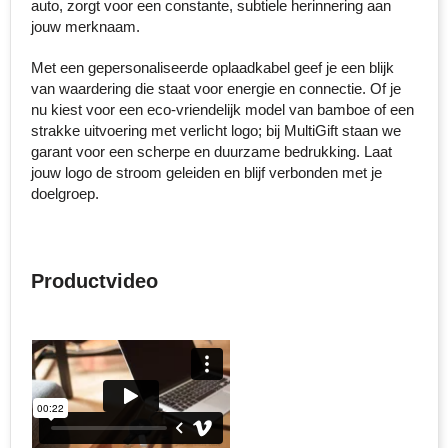
auto, zorgt voor een constante, subtiele herinnering aan
jouw merknaam.
Senator
Met een gepersonaliseerde oplaadkabel geef je een blijk
Skross
van waardering die staat voor energie en connectie. Of je
nu kiest voor een eco-vriendelijk model van bamboe of een
Sophie Muval
strakke uitvoering met verlicht logo; bij MultiGift staan we
garant voor een scherpe en duurzame bedrukking. Laat
Stanley
jouw logo de stroom geleiden en blijf verbonden met je
doelgroep.
Stilolinea
STORMaxi
Productvideo
Swiss Peak
TACX
The One Towelling
Thule