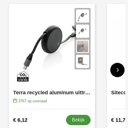
Terra recycled aluminum uittrekbare 240W kabel
3767
op voorraad
€ 6,12
€ 11,7
Bekijk