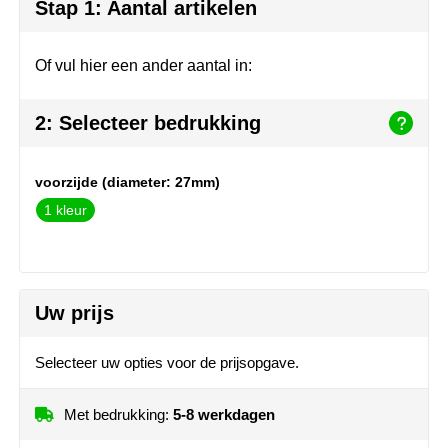
Herr Bert Antistress
Voetbal, EK en WK
Sleutelhangers & lanyards
Stap 1: Aantal artikelen
Hydro Flask
Winter
Snoepgoed
Of vul hier een ander aantal in:
Join the pipe
Zomer
Tassen
2: Selecteer bedrukking
Kambukka
Veiligheid, auto & fiets
voorzijde (diameter: 27mm)
Lipton
Vrije tijd, spellen & strand
1
MagLite
Marksman
Uw prijs
Marvin's
Selecteer uw opties voor de prijsopgave.
Mentos
Met bedrukking:
5-8 werkdagen
Mepal