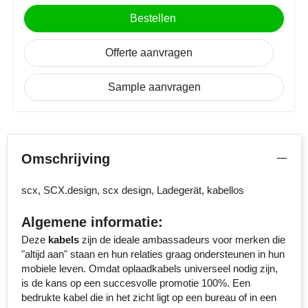
MiniMAX
Bestellen
Moleskine
Offerte aanvragen
Nilton's
Sample aanvragen
NoStress
Ocean Bottle
Omschrijving
Orrefors
scx, SCX.design, scx design, Ladegerät, kabellos
Parker pennen
Algemene informatie:
Peekay
Deze
kabels
zijn de ideale ambassadeurs voor merken die
"altijd aan" staan en hun relaties graag ondersteunen in hun
Philips
mobiele leven. Omdat oplaadkabels universeel nodig zijn,
is de kans op een succesvolle promotie 100%. Een
Retulp
bedrukte kabel die in het zicht ligt op een bureau of in een