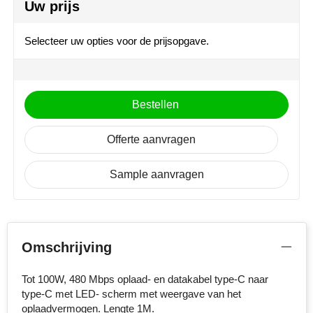
Uw prijs
MiniMAX
Selecteer uw opties voor de prijsopgave.
Moleskine
Nilton's
Bestellen
NoStress
Offerte aanvragen
Ocean Bottle
Orrefors
Sample aanvragen
Parker pennen
Peekay
Omschrijving
Philips
Tot 100W, 480 Mbps oplaad- en datakabel type-C naar
type-C met LED- scherm met weergave van het
Retulp
oplaadvermogen. Lengte 1M.