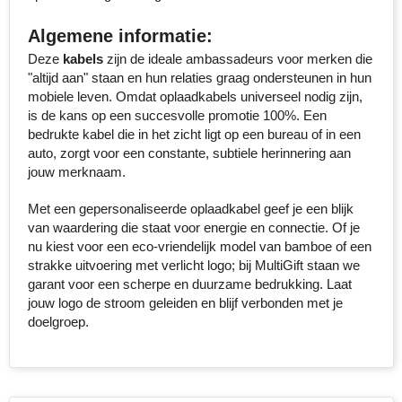
Senator
Algemene informatie:
Deze
kabels
zijn de ideale ambassadeurs voor merken die
Skross
"altijd aan" staan en hun relaties graag ondersteunen in hun
mobiele leven. Omdat oplaadkabels universeel nodig zijn,
Sophie Muval
is de kans op een succesvolle promotie 100%. Een
bedrukte kabel die in het zicht ligt op een bureau of in een
Stanley
auto, zorgt voor een constante, subtiele herinnering aan
jouw merknaam.
Stilolinea
Met een gepersonaliseerde oplaadkabel geef je een blijk
van waardering die staat voor energie en connectie. Of je
STORMaxi
nu kiest voor een eco-vriendelijk model van bamboe of een
strakke uitvoering met verlicht logo; bij MultiGift staan we
Swiss Peak
garant voor een scherpe en duurzame bedrukking. Laat
jouw logo de stroom geleiden en blijf verbonden met je
TACX
doelgroep.
The One Towelling
Thule