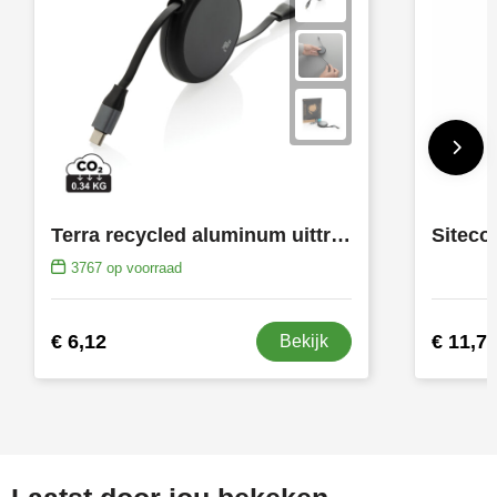
Terra recycled aluminum uittrekbare 240W kabel
3767
op voorraad
€ 6,12
€ 11,7
Bekijk