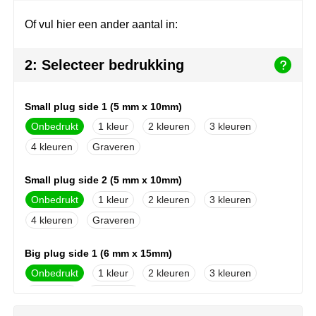
Herr Bert Antistress
Voetbal, EK en WK
Sleutelhangers & lanyards
Of vul hier een ander aantal in:
Hydro Flask
Winter
Snoepgoed
2: Selecteer bedrukking
Join the pipe
Zomer
Tassen
Kambukka
Veiligheid, auto & fiets
Small plug side 1 (5 mm x 10mm)
Onbedrukt
1
2
3
Lipton
Vrije tijd, spellen & strand
4
Graveren
MagLite
Small plug side 2 (5 mm x 10mm)
Marksman
Onbedrukt
1
2
3
4
Graveren
Marvin's
Big plug side 1 (6 mm x 15mm)
Mentos
Onbedrukt
1
2
3
4
Graveren
Mepal