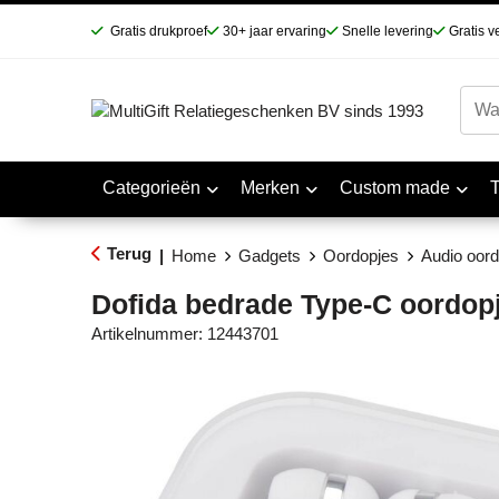
Gratis drukproef
30+ jaar ervaring
Snelle levering
Gratis v
Categorieën
Merken
Custom made
Terug
|
Home
Gadgets
Oordopjes
Audio oord
Dofida bedrade Type-C oordopj
Artikelnummer:
12443701