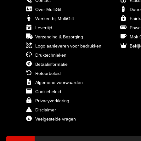
Contact
Klass
Over MultiGift
Duurz
Werken bij MultiGift
Fairt
Levertijd
Powe
Verzending & Bezorging
Mok O
Logo aanleveren voor bedrukken
Bekijk
Druktechnieken
Betaalinformatie
Retourbeleid
Algemene voorwaarden
Cookiebeleid
Privacyverklaring
Disclaimer
Veelgestelde vragen