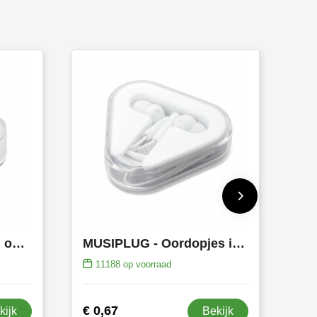
MUSISOFT - Siliconen oordopjes in doosje
MUSIPLUG - Oordopjes in PS doosje
11188
op voorraad
€ 0,67
kijk
Bekijk