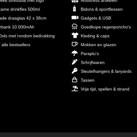
ieke stressbal met logo
Antistress artikelen
ame drinkfles 500ml
Bidons & sportflessen
rade draagtas 42 x 38cm
Gadgets & USB
rbank 10.000mAh
Goedkope regenponcho's
slo met rondom bedrukking
Kleding & caps
 alle bestsellers
Mokken en glazen
Paraplu's
Schrijfwaren
Sleutelhangers & lanyards
Tassen
Vrije tijd, spellen & strand