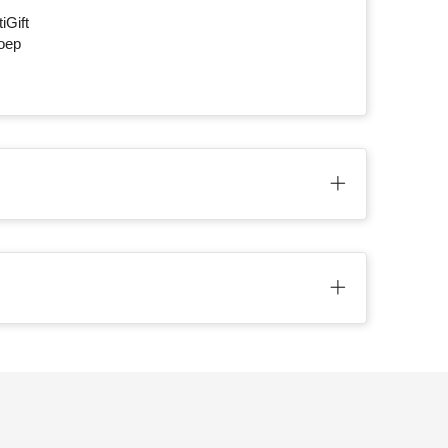
iGift
roep