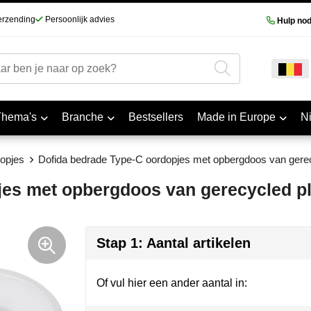
erzending
Persoonlijk advies
Hulp nod
Thema's
Branche
Bestsellers
Made in Europe
N
opjes
Dofida bedrade Type-C oordopjes met opbergdoos van gerec
es met opbergdoos van gerecycled pl
Stap 1: Aantal artikelen
Of vul hier een ander aantal in: