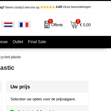
4.8/5
Onze beoordelingen
ig?
Neem contact met ons op.
0
0
€ 0,00
Offerte
ieuw
Outlet
Final Sale
ycled plastic
astic
Uw prijs
Selecteer uw opties voor de prijsopgave.