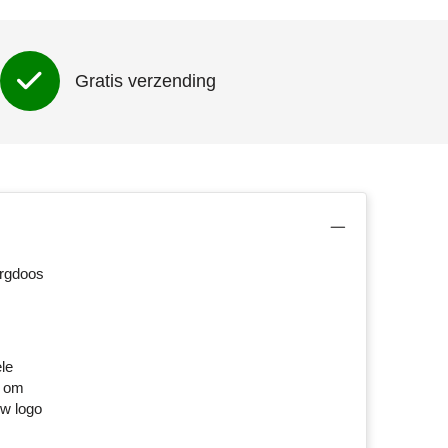
Gratis verzending
ergdoos
le
s om
uw logo