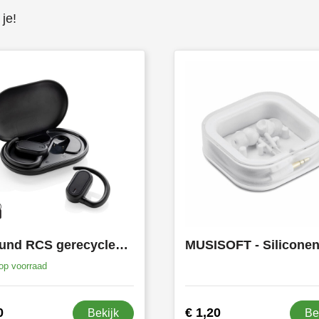
je!
Fitsound RCS gerecycled plastic open ear TWS-oordopjes
op voorraad
0
€ 1,20
Bekijk
Be