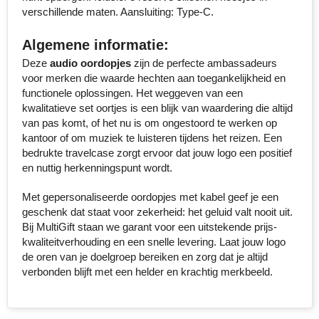
verschillende maten. Aansluiting: Type-C.
Senator
Algemene informatie:
Skross
Deze
audio oordopjes
zijn de perfecte ambassadeurs
voor merken die waarde hechten aan toegankelijkheid en
Sophie Muval
functionele oplossingen. Het weggeven van een
kwalitatieve set oortjes is een blijk van waardering die altijd
Stanley
van pas komt, of het nu is om ongestoord te werken op
kantoor of om muziek te luisteren tijdens het reizen. Een
Stilolinea
bedrukte travelcase zorgt ervoor dat jouw logo een positief
en nuttig herkenningspunt wordt.
STORMaxi
Met gepersonaliseerde oordopjes met kabel geef je een
geschenk dat staat voor zekerheid: het geluid valt nooit uit.
Swiss Peak
Bij MultiGift staan we garant voor een uitstekende prijs-
kwaliteitverhouding en een snelle levering. Laat jouw logo
TACX
de oren van je doelgroep bereiken en zorg dat je altijd
verbonden blijft met een helder en krachtig merkbeeld.
The One Towelling
Thule