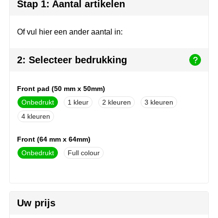
Herr Bert Antistress
Voetbal, EK en WK
Sleutelhangers & lanyards
Stap 1: Aantal artikelen
Hydro Flask
Winter
Snoepgoed
Of vul hier een ander aantal in:
Join the pipe
Zomer
Tassen
2: Selecteer bedrukking
Kambukka
Veiligheid, auto & fiets
Front pad (50 mm x 50mm)
Lipton
Vrije tijd, spellen & strand
Onbedrukt
1
2
3
MagLite
4
Marksman
Front (64 mm x 64mm)
Onbedrukt
Full colour
Marvin's
Mentos
Uw prijs
Mepal