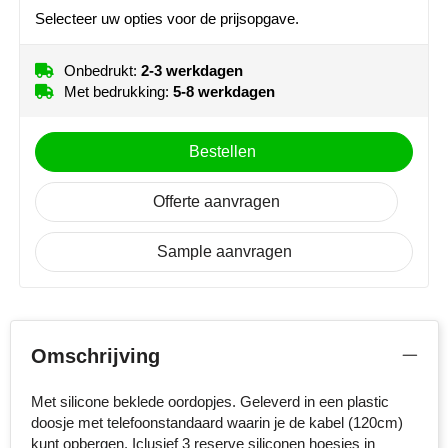
MiniMAX
Selecteer uw opties voor de prijsopgave.
Moleskine
Onbedrukt:
2-3 werkdagen
Met bedrukking:
5-8 werkdagen
Nilton's
Bestellen
NoStress
Ocean Bottle
Offerte aanvragen
Orrefors
Sample aanvragen
Parker pennen
Peekay
Omschrijving
Philips
Met silicone beklede oordopjes. Geleverd in een plastic
doosje met telefoonstandaard waarin je de kabel (120cm)
Retulp
kunt opbergen. Iclusief 3 reserve siliconen hoesjes in