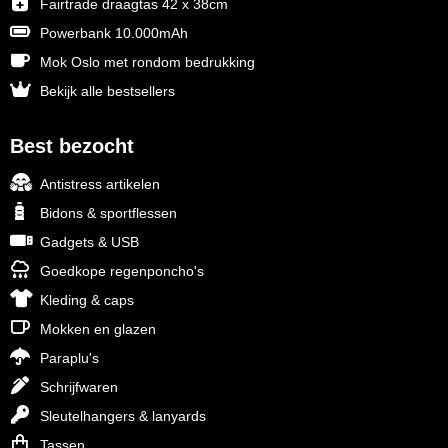
Fairtrade draagtas 42 x 38cm
Powerbank 10.000mAh
Mok Oslo met rondom bedrukking
Bekijk alle bestsellers
Best bezocht
Antistress artikelen
Bidons & sportflessen
Gadgets & USB
Goedkope regenponcho's
Kleding & caps
Mokken en glazen
Paraplu's
Schrijfwaren
Sleutelhangers & lanyards
Tassen