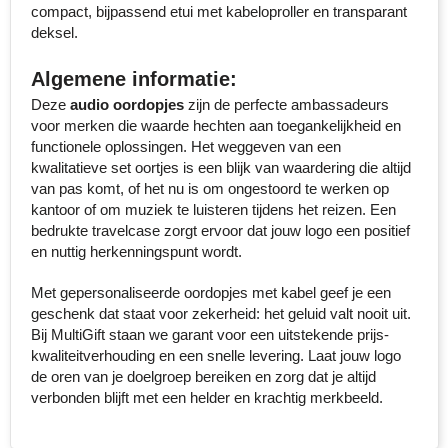
compact, bijpassend etui met kabeloproller en transparant
Senator
deksel.
Skross
Algemene informatie:
Deze
audio oordopjes
zijn de perfecte ambassadeurs
Sophie Muval
voor merken die waarde hechten aan toegankelijkheid en
functionele oplossingen. Het weggeven van een
Stanley
kwalitatieve set oortjes is een blijk van waardering die altijd
van pas komt, of het nu is om ongestoord te werken op
kantoor of om muziek te luisteren tijdens het reizen. Een
Stilolinea
bedrukte travelcase zorgt ervoor dat jouw logo een positief
en nuttig herkenningspunt wordt.
STORMaxi
Met gepersonaliseerde oordopjes met kabel geef je een
Swiss Peak
geschenk dat staat voor zekerheid: het geluid valt nooit uit.
Bij MultiGift staan we garant voor een uitstekende prijs-
TACX
kwaliteitverhouding en een snelle levering. Laat jouw logo
de oren van je doelgroep bereiken en zorg dat je altijd
The One Towelling
verbonden blijft met een helder en krachtig merkbeeld.
Thule