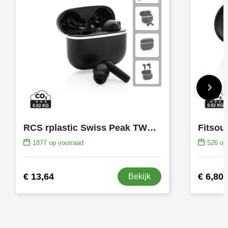
RCS rplastic Swiss Peak TWS oordoppen 2.0
1877
op voorraad
526
op 
€ 13,64
€ 6,80
Bekijk