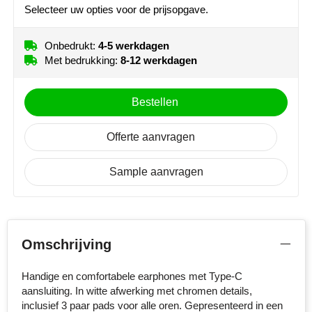
Selecteer uw opties voor de prijsopgave.
MiniMAX
Moleskine
Onbedrukt:
4-5 werkdagen
Met bedrukking:
8-12 werkdagen
Nilton's
Bestellen
NoStress
Offerte aanvragen
Ocean Bottle
Orrefors
Sample aanvragen
Parker pennen
Peekay
Omschrijving
Philips
Handige en comfortabele earphones met Type-C
aansluiting. In witte afwerking met chromen details,
Retulp
inclusief 3 paar pads voor alle oren. Gepresenteerd in een