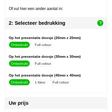
Herr Bert Antistress
Voetbal, EK en WK
Sleutelhangers & lanyards
Of vul hier een ander aantal in:
Hydro Flask
Winter
Snoepgoed
2: Selecteer bedrukking
Join the pipe
Zomer
Tassen
Kambukka
Veiligheid, auto & fiets
Op het presentatie doosje (20mm x 20mm)
Onbedrukt
Full colour
Lipton
Vrije tijd, spellen & strand
Op het presentatie doosje (30mm x 30mm)
MagLite
Onbedrukt
Full colour
Marksman
Op het presentatie doosje (40mm x 40mm)
Marvin's
Onbedrukt
1
Full colour
Mentos
Uw prijs
Mepal