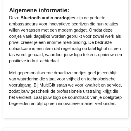
Algemene informatie:
Toppoint
Deze
Bluetooth audio oordopjes
zijn de perfecte
ambassadeurs voor innovatieve bedrijven die hun relaties
Victorinox
willen verrassen met een modern gadget. Omdat deze
oortjes vaak dagelijks worden gebruikt voor zowel werk als
Vinga
privé, creëer je een enorme merkbinding. De bedrukte
oplaadcase is een item dat regelmatig op tafel ligt of uit een
Waterman
tas wordt gehaald, waardoor jouw logo telkens opnieuw een
positieve indruk achterlaat.
Met gepersonaliseerde draadloze oortjes geef je een blijk
van waardering die staat voor vrijheid en technologische
vooruitgang. Bij MultiGift staan we voor kwaliteit en service,
zodat jouw geschenk de professionele uitstraling krijgt die
het verdient. Laat jouw logo de soundtrack van je doelgroep
begeleiden en blijf op een innovatieve manier verbonden.