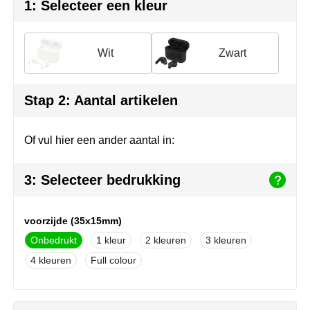
Herr Bert Antistress
Voetbal, EK en WK
Sleutelhangers & lanyards
1: Selecteer een kleur
Hydro Flask
Winter
Snoepgoed
Wit
Zwart
Join the pipe
Zomer
Tassen
Kambukka
Veiligheid, auto & fiets
Stap 2: Aantal artikelen
Lipton
Vrije tijd, spellen & strand
Of vul hier een ander aantal in:
MagLite
3: Selecteer bedrukking
Marksman
voorzijde (35x15mm)
Marvin's
Onbedrukt
1
2
3
Mentos
4
Full colour
Mepal