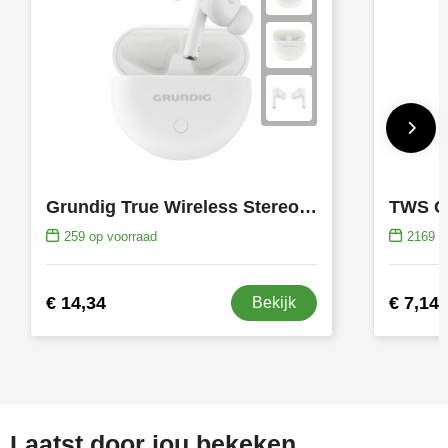
Grundig True Wireless Stereo Earbuds oortjes
TWS G
259
op voorraad
2169
op
€ 14,34
€ 7,14
Bekijk
Laatst door jou bekeken