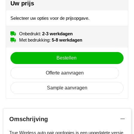
Uw prijs
MiniMAX
Selecteer uw opties voor de prijsopgave.
Moleskine
Nilton's
Onbedrukt:
2-3 werkdagen
Met bedrukking:
5-8 werkdagen
NoStress
Bestellen
Ocean Bottle
Offerte aanvragen
Orrefors
Parker pennen
Sample aanvragen
Peekay
Philips
Omschrijving
Retulp
True Wireless auto pair oordopjes is een upgedatete versie