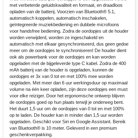
met verbeterde geluidskwaliteit en formaat, en draadloos
Senator
opladen van de batterij. Voorzien van Bluetooth® 5.1,
automatisch koppelen, automatisch inschakelen,
Skross
geïntegreerde muziekbediening en dubbele microfoons
voor handsfree bediening. Zodra de oordopjes uit de houder
Sophie Muval
worden verwijderd, worden ze ingeschakeld en
automatisch met elkaar gesynchroniseerd, dus geen gedoe
meer om de oordopjes te synchroniseren! De houder dient
Stanley
ook als powerbank voor de oordopjes en kan worden
opgeladen met de bijgeleverde type C kabel. Zodra de 400
Stilolinea
mAh batterij van de houder is opgeladen, kunnen de
oordopjes er 3x van 0 tot en met 100% mee worden
STORMaxi
opgeladen. Met meer dan 6 uur werkingsduur op maximaal
volume na één keer opladen, zijn deze oordopjes een must
Swiss Peak
voor elke reiziger. Door het ergonomische ontwerp blijven
de oordopjes goed op hun plaats terwijl je onderweg bent.
TACX
Het duurt 1,5 uur om de oordopjes van 0 tot en met 100%
op te laden. De houder kan in minder dan 1,5 uur worden
opgeladen. Geschikt voor Siri en Google Assistant. Bereik
The One Towelling
van Bluetooth® is 10 meter. Geleverd in een premium
geschenkverpakking.
Thule