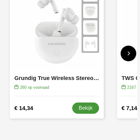
Grundig True Wireless Stereo Earbuds oortjes
TWS G
260
op voorraad
2167
op
€ 14,34
€ 7,14
Bekijk