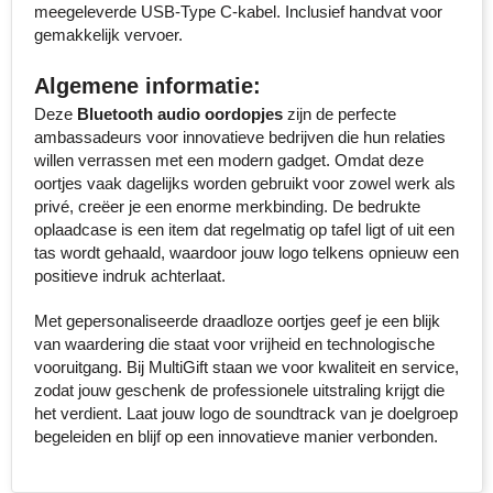
meegeleverde USB-Type C-kabel. Inclusief handvat voor
Senator
gemakkelijk vervoer.
Skross
Algemene informatie:
Deze
Bluetooth audio oordopjes
zijn de perfecte
Sophie Muval
ambassadeurs voor innovatieve bedrijven die hun relaties
willen verrassen met een modern gadget. Omdat deze
Stanley
oortjes vaak dagelijks worden gebruikt voor zowel werk als
privé, creëer je een enorme merkbinding. De bedrukte
oplaadcase is een item dat regelmatig op tafel ligt of uit een
Stilolinea
tas wordt gehaald, waardoor jouw logo telkens opnieuw een
positieve indruk achterlaat.
STORMaxi
Met gepersonaliseerde draadloze oortjes geef je een blijk
Swiss Peak
van waardering die staat voor vrijheid en technologische
vooruitgang. Bij MultiGift staan we voor kwaliteit en service,
TACX
zodat jouw geschenk de professionele uitstraling krijgt die
het verdient. Laat jouw logo de soundtrack van je doelgroep
The One Towelling
begeleiden en blijf op een innovatieve manier verbonden.
Thule