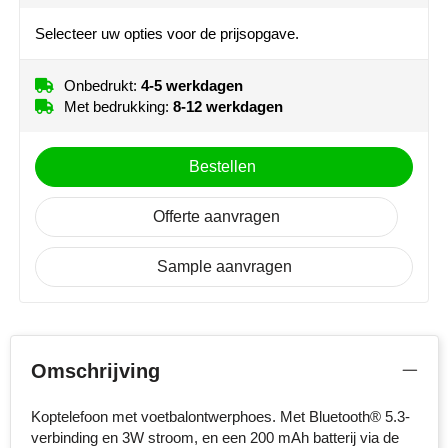
MiniMAX
Selecteer uw opties voor de prijsopgave.
Moleskine
Onbedrukt:
4-5 werkdagen
Met bedrukking:
8-12 werkdagen
Nilton's
NoStress
Bestellen
Ocean Bottle
Offerte aanvragen
Orrefors
Sample aanvragen
Parker pennen
Peekay
Omschrijving
Philips
Koptelefoon met voetbalontwerphoes. Met Bluetooth® 5.3-
Retulp
verbinding en 3W stroom, en een 200 mAh batterij via de