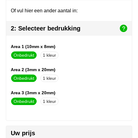
Herr Bert Antistress
Voetbal, EK en WK
Sleutelhangers & lanyards
Of vul hier een ander aantal in:
Hydro Flask
Winter
Snoepgoed
2: Selecteer bedrukking
Join the pipe
Zomer
Tassen
Kambukka
Veiligheid, auto & fiets
Area 1 (10mm x 8mm)
Onbedrukt
1
Lipton
Vrije tijd, spellen & strand
Area 2 (3mm x 20mm)
MagLite
Onbedrukt
1
Marksman
Area 3 (3mm x 20mm)
Marvin's
Onbedrukt
1
Mentos
Mepal
Uw prijs