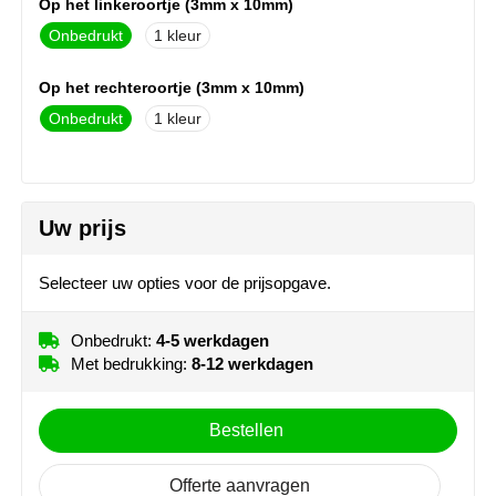
Op het linkeroortje (3mm x 10mm)
MiniMAX
Onbedrukt
1
Moleskine
Op het rechteroortje (3mm x 10mm)
Onbedrukt
1
Nilton's
NoStress
Ocean Bottle
Uw prijs
Orrefors
Selecteer uw opties voor de prijsopgave.
Parker pennen
Onbedrukt:
4-5 werkdagen
Met bedrukking:
8-12 werkdagen
Peekay
Philips
Bestellen
Retulp
Offerte aanvragen