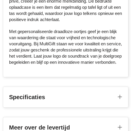
privé, creëer je een enorme merkbinding. De bedrukte
oplaadcase is een item dat regelmatig op tafel ligt of uit een
Toppoint
tas wordt gehaald, waardoor jouw logo telkens opnieuw een
positieve indruk achterlaat.
Victorinox
Met gepersonaliseerde draadloze oortjes geef je een blijk
van waardering die staat voor vrijheid en technologische
Vinga
vooruitgang. Bij MultiGift staan we voor kwaliteit en service,
zodat jouw geschenk de professionele uitstraling krijgt die
Waterman
het verdient. Laat jouw logo de soundtrack van je doelgroep
begeleiden en blijf op een innovatieve manier verbonden.
Specificaties
Meer over de levertijd