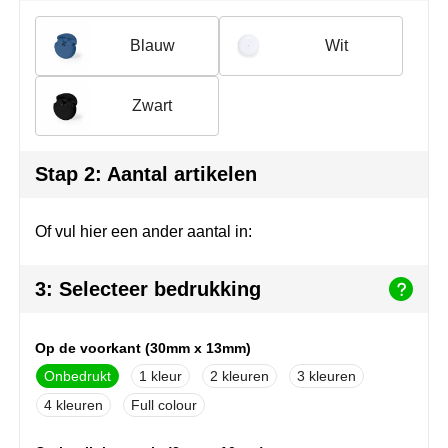
Herr Bert Antistress
Voetbal, EK en WK
Sleutelhangers & lanyards
Blauw
Wit
Hydro Flask
Winter
Snoepgoed
Join the pipe
Zomer
Tassen
Zwart
Kambukka
Veiligheid, auto & fiets
Stap 2: Aantal artikelen
Lipton
Vrije tijd, spellen & strand
Of vul hier een ander aantal in:
MagLite
Marksman
3: Selecteer bedrukking
Marvin's
Op de voorkant (30mm x 13mm)
Mentos
Onbedrukt
1
2
3
4
Full colour
Mepal