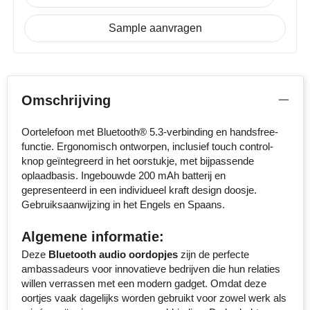
Senator
Sample aanvragen
Skross
Sophie Muval
Omschrijving
Stanley
Oortelefoon met Bluetooth® 5.3-verbinding en handsfree-
functie. Ergonomisch ontworpen, inclusief touch control-
Stilolinea
knop geïntegreerd in het oorstukje, met bijpassende
oplaadbasis. Ingebouwde 200 mAh batterij en
STORMaxi
gepresenteerd in een individueel kraft design doosje.
Gebruiksaanwijzing in het Engels en Spaans.
Swiss Peak
Algemene informatie:
TACX
Deze
Bluetooth audio oordopjes
zijn de perfecte
ambassadeurs voor innovatieve bedrijven die hun relaties
The One Towelling
willen verrassen met een modern gadget. Omdat deze
oortjes vaak dagelijks worden gebruikt voor zowel werk als
Thule