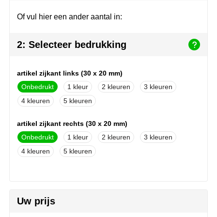
Herr Bert Antistress
Voetbal, EK en WK
Sleutelhangers & lanyards
Of vul hier een ander aantal in:
Hydro Flask
Winter
Snoepgoed
2: Selecteer bedrukking
Join the pipe
Zomer
Tassen
Kambukka
Veiligheid, auto & fiets
artikel zijkant links (30 x 20 mm)
Onbedrukt
1
2
3
Lipton
Vrije tijd, spellen & strand
4
5
MagLite
artikel zijkant rechts (30 x 20 mm)
Marksman
Onbedrukt
1
2
3
4
5
Marvin's
Mentos
Uw prijs
Mepal