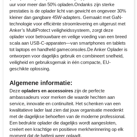
uur voor meer dan 50% opladen.Ondanks zijn sterke
Senator
prestaties is de oplader licht van gewicht en ongeveer 30%
kleiner dan gangbare 45W-adapters. Gemaakt met GaN-
Skross
technologie voor efficiënte stroomlevering en uitgerust met
Anker’s MultiProtect veiligheidssysteem, zorgt deze
oplader voor betrouwbare en veilige voeding van een breed
Sophie Muval
scala aan USB-C-apparaten—van smartphones en tablets
tot laptops en handheld gameconsoles.De Anker Oplader is
Stanley
ontworpen voor dagelijks gebruik en combineert snelheid,
veiligheid en gebruiksgemak in één compacte, EU-
Stilolinea
geschikte oplossing.
STORMaxi
Algemene informatie:
Deze
opladers en accessoires
zijn de perfecte
Swiss Peak
ambassadeurs voor merken die waarde hechten aan
service, innovatie en continuïteit. Het schenken van een
TACX
kwalitatieve lader laat zien dat jouw organisatie meedenkt
met de dagelijkse behoeften van de moderne professional.
The One Towelling
Een bedrukte oplader die dagelijks wordt aangesloten,
creëert een krachtige en positieve merkherinnering op elk
Thule
moment dat de batterij weer oplaadt.