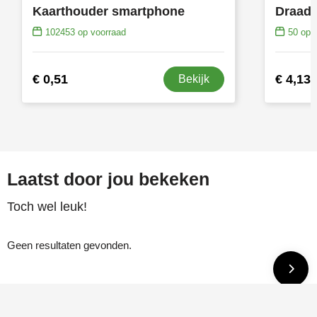
Kaarthouder smartphone
102453
op voorraad
50
op v
€ 0,51
€ 4,13
Bekijk
Laatst door jou bekeken
Toch wel leuk!
Geen resultaten gevonden.