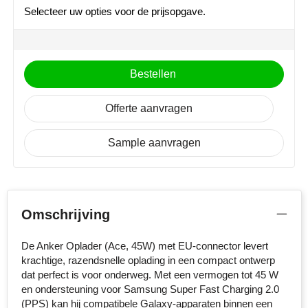
MiniMAX
Selecteer uw opties voor de prijsopgave.
Moleskine
Bestellen
Nilton's
NoStress
Offerte aanvragen
Ocean Bottle
Sample aanvragen
Orrefors
Parker pennen
Omschrijving
Peekay
De Anker Oplader (Ace, 45W) met EU-connector levert
krachtige, razendsnelle oplading in een compact ontwerp
Philips
dat perfect is voor onderweg. Met een vermogen tot 45 W
en ondersteuning voor Samsung Super Fast Charging 2.0
Retulp
(PPS) kan hij compatibele Galaxy-apparaten binnen een