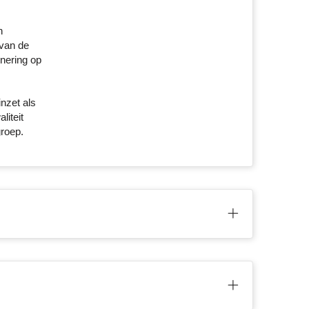
n
 van de
nering op
nzet als
liteit
groep.