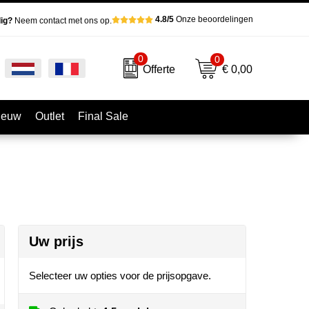
4.8/5
Onze beoordelingen
ig?
Neem contact met ons op.
0
0
€ 0,00
Offerte
ieuw
Outlet
Final Sale
Uw prijs
Selecteer uw opties voor de prijsopgave.