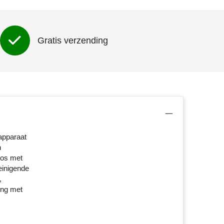
Gratis verzending
apparaat
n
oos met
einigende
,
ing met