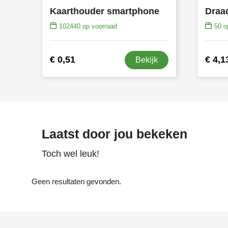
Kaarthouder smartphone
102440
op voorraad
50
op
€ 0,51
€ 4,1
Bekijk
Laatst door jou bekeken
Toch wel leuk!
Geen resultaten gevonden.