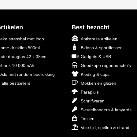
rtikelen
Best bezocht
ieke stressbal met logo
Antistress artikelen
ame drinkfles 500ml
Bidons & sportflessen
rade draagtas 42 x 38cm
Gadgets & USB
rbank 10.000mAh
Goedkope regenponcho's
slo met rondom bedrukking
Kleding & caps
 alle bestsellers
Mokken en glazen
Paraplu's
Schrijfwaren
Sleutelhangers & lanyards
Tassen
Vrije tijd, spellen & strand