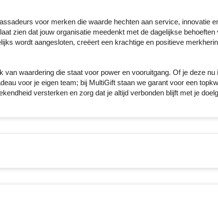
assadeurs voor merken die waarde hechten aan service, innovatie e
r laat zien dat jouw organisatie meedenkt met de dagelijkse behoeften
ijks wordt aangesloten, creëert een krachtige en positieve merkherin
k van waardering die staat voor power en vooruitgang. Of je deze nu i
au voor je eigen team; bij MultiGift staan we garant voor een topkwa
ndheid versterken en zorg dat je altijd verbonden blijft met je doel