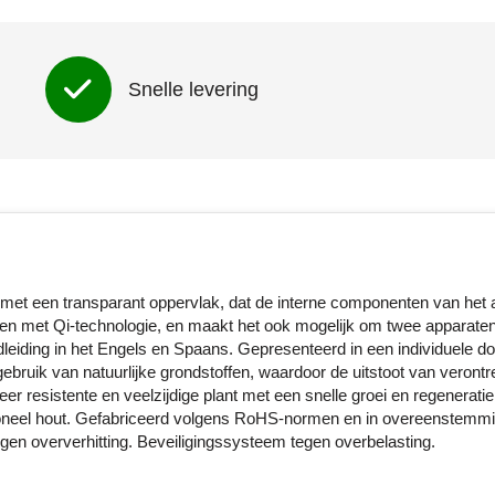
Snelle levering
 met een transparant oppervlak, dat de interne componenten van het 
ten met Qi-technologie, en maakt het ook mogelijk om twee apparate
andleiding in het Engels en Spaans. Gepresenteerd in een individuele d
ebruik van natuurlijke grondstoffen, waardoor de uitstoot van verontr
er resistente en veelzijdige plant met een snelle groei en regeneratie
ditioneel hout. Gefabriceerd volgens RoHS-normen en in overeenstemm
gen oververhitting. Beveiligingssysteem tegen overbelasting.