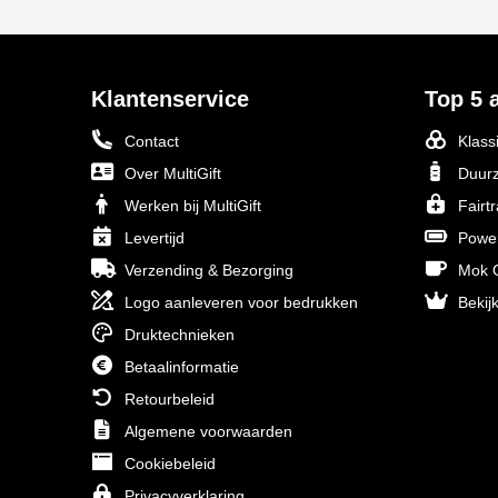
Klantenservice
Top 5 a
Contact
Klass
Over MultiGift
Duurz
Werken bij MultiGift
Fairt
Levertijd
Powe
Verzending & Bezorging
Mok O
Logo aanleveren voor bedrukken
Bekijk
Druktechnieken
Betaalinformatie
Retourbeleid
Algemene voorwaarden
Cookiebeleid
Privacyverklaring