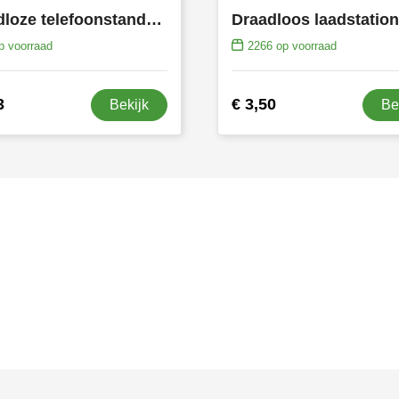
Draadloze telefoonstandaard 5W
Draadloos laadstatio
 voorraad
2266
op voorraad
3
€ 3,50
Bekijk
Be