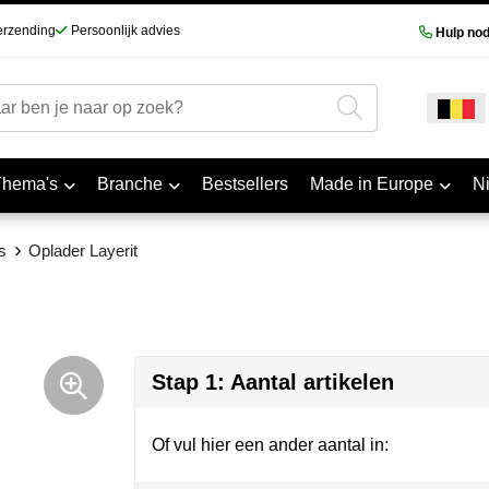
erzending
Persoonlijk advies
Hulp nod
Thema's
Branche
Bestsellers
Made in Europe
N
s
Oplader Layerit
Stap 1: Aantal artikelen
Of vul hier een ander aantal in: