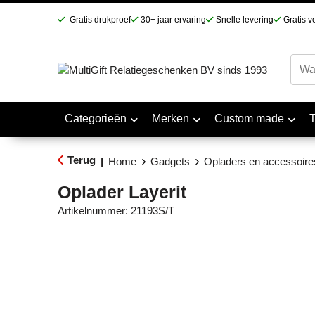
Gratis drukproef
30+ jaar ervaring
Snelle levering
Gratis v
Categorieën
Merken
Custom made
Terug
|
Home
Gadgets
Opladers en accessoire
Oplader Layerit
Artikelnummer:
21193S/T