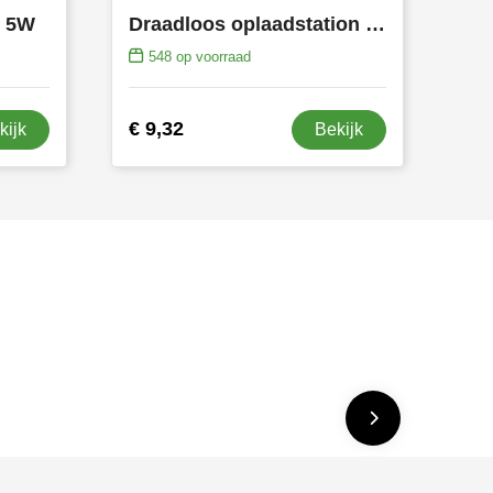
n 5W
Draadloos oplaadstation bamboe 5W
548
op voorraad
€ 9,32
kijk
Bekijk