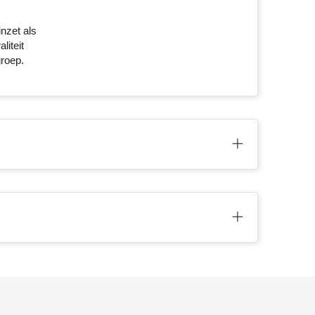
nzet als
liteit
groep.