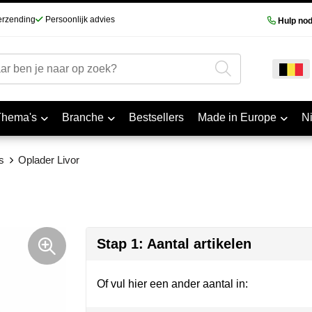
erzending
Persoonlijk advies
Hulp nod
Thema's
Branche
Bestsellers
Made in Europe
N
s
Oplader Livor
Stap 1: Aantal artikelen
Of vul hier een ander aantal in: