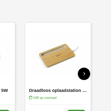
n 5W
Draadloos oplaadstation bamboe 5W
548
op voorraad