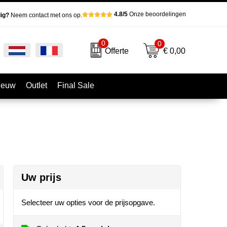
4.8/5
Onze beoordelingen
ig?
Neem contact met ons op.
0
0
€ 0,00
Offerte
ieuw
Outlet
Final Sale
Uw prijs
Selecteer uw opties voor de prijsopgave.