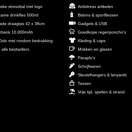
ieke stressbal met logo
Antistress artikelen
ame drinkfles 500ml
Bidons & sportflessen
rade draagtas 42 x 38cm
Gadgets & USB
rbank 10.000mAh
Goedkope regenponcho's
slo met rondom bedrukking
Kleding & caps
 alle bestsellers
Mokken en glazen
Paraplu's
Schrijfwaren
Sleutelhangers & lanyards
Tassen
Vrije tijd, spellen & strand