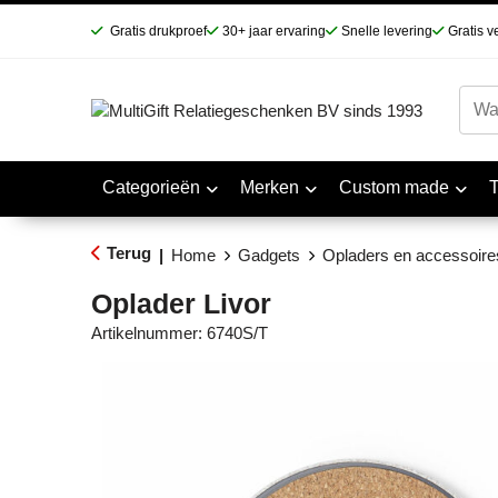
Gratis drukproef
30+ jaar ervaring
Snelle levering
Gratis v
Categorieën
Merken
Custom made
Terug
|
Home
Gadgets
Opladers en accessoire
Oplader Livor
Artikelnummer:
6740S/T