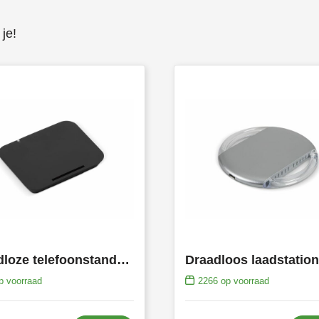
je!
Draadloze telefoonstandaard 5W
Draadloos laadstatio
 voorraad
2266
op voorraad