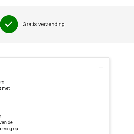
Gratis verzending
tro
t met
n
 van de
nering op