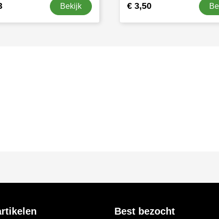
3
€ 3,50
Bekijk
Be
rtikelen
Best bezocht