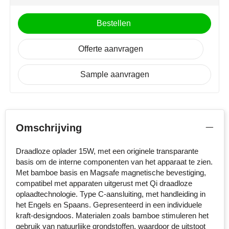
MiniMAX
Bestellen
Moleskine
Offerte aanvragen
Nilton's
Sample aanvragen
NoStress
Ocean Bottle
Orrefors
Omschrijving
Parker pennen
Draadloze oplader 15W, met een originele transparante
basis om de interne componenten van het apparaat te zien.
Met bamboe basis en Magsafe magnetische bevestiging,
Peekay
compatibel met apparaten uitgerust met Qi draadloze
oplaadtechnologie. Type C-aansluiting, met handleiding in
Philips
het Engels en Spaans. Gepresenteerd in een individuele
kraft-designdoos. Materialen zoals bamboe stimuleren het
Retulp
gebruik van natuurlijke grondstoffen, waardoor de uitstoot