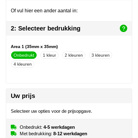
Herr Bert Antistress
Voetbal, EK en WK
Sleutelhangers & lanyards
Of vul hier een ander aantal in:
Hydro Flask
Winter
Snoepgoed
2: Selecteer bedrukking
Join the pipe
Zomer
Tassen
Kambukka
Veiligheid, auto & fiets
Area 1 (35mm x 35mm)
Onbedrukt
1
2
3
Lipton
Vrije tijd, spellen & strand
4
MagLite
Marksman
Uw prijs
Marvin's
Selecteer uw opties voor de prijsopgave.
Mentos
Onbedrukt:
4-5 werkdagen
Mepal
Met bedrukking:
8-12 werkdagen