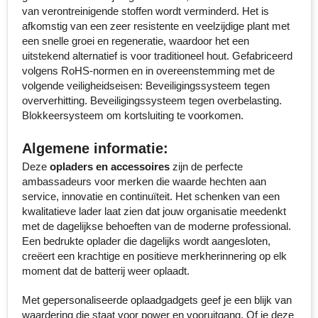
van verontreinigende stoffen wordt verminderd. Het is
Senator
afkomstig van een zeer resistente en veelzijdige plant met
een snelle groei en regeneratie, waardoor het een
Skross
uitstekend alternatief is voor traditioneel hout. Gefabriceerd
volgens RoHS-normen en in overeenstemming met de
Sophie Muval
volgende veiligheidseisen: Beveiligingssysteem tegen
oververhitting. Beveiligingssysteem tegen overbelasting.
Blokkeersysteem om kortsluiting te voorkomen.
Stanley
Algemene informatie:
Stilolinea
Deze
opladers en accessoires
zijn de perfecte
ambassadeurs voor merken die waarde hechten aan
STORMaxi
service, innovatie en continuïteit. Het schenken van een
kwalitatieve lader laat zien dat jouw organisatie meedenkt
Swiss Peak
met de dagelijkse behoeften van de moderne professional.
Een bedrukte oplader die dagelijks wordt aangesloten,
TACX
creëert een krachtige en positieve merkherinnering op elk
moment dat de batterij weer oplaadt.
The One Towelling
Met gepersonaliseerde oplaadgadgets geef je een blijk van
Thule
waardering die staat voor power en vooruitgang. Of je deze