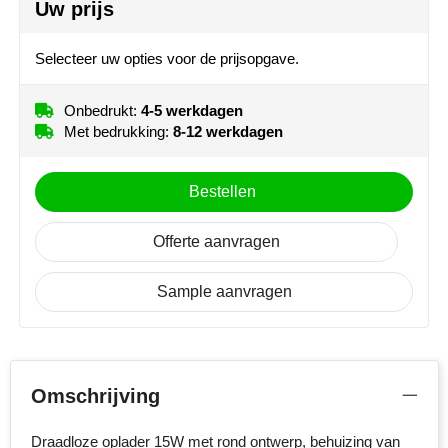
Uw prijs
4
Graveren
Full colour
MiniMAX
Selecteer uw opties voor de prijsopgave.
Moleskine
Nilton's
Onbedrukt:
4-5 werkdagen
Met bedrukking:
8-12 werkdagen
NoStress
Bestellen
Ocean Bottle
Offerte aanvragen
Orrefors
Sample aanvragen
Parker pennen
Peekay
Philips
Omschrijving
Retulp
Draadloze oplader 15W met rond ontwerp, behuizing van