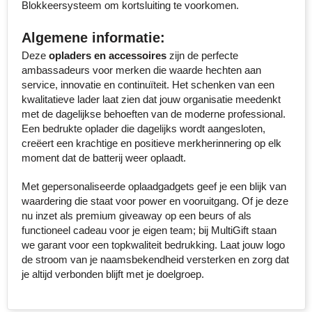
Blokkeersysteem om kortsluiting te voorkomen.
Toppoint
Algemene informatie:
Deze
opladers en accessoires
zijn de perfecte
Victorinox
ambassadeurs voor merken die waarde hechten aan
service, innovatie en continuïteit. Het schenken van een
Vinga
kwalitatieve lader laat zien dat jouw organisatie meedenkt
met de dagelijkse behoeften van de moderne professional.
Waterman
Een bedrukte oplader die dagelijks wordt aangesloten,
creëert een krachtige en positieve merkherinnering op elk
moment dat de batterij weer oplaadt.
Met gepersonaliseerde oplaadgadgets geef je een blijk van
waardering die staat voor power en vooruitgang. Of je deze
nu inzet als premium giveaway op een beurs of als
functioneel cadeau voor je eigen team; bij MultiGift staan
we garant voor een topkwaliteit bedrukking. Laat jouw logo
de stroom van je naamsbekendheid versterken en zorg dat
je altijd verbonden blijft met je doelgroep.