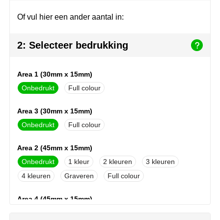
Herr Bert Antistress
Voetbal, EK en WK
Sleutelhangers & lanyards
Of vul hier een ander aantal in:
Hydro Flask
Winter
Snoepgoed
2: Selecteer bedrukking
Join the pipe
Zomer
Tassen
Kambukka
Veiligheid, auto & fiets
Area 1 (30mm x 15mm)
Onbedrukt
Full colour
Lipton
Vrije tijd, spellen & strand
Area 3 (30mm x 15mm)
MagLite
Onbedrukt
Full colour
Marksman
Area 2 (45mm x 15mm)
Marvin's
Onbedrukt
1
2
3
4
Graveren
Full colour
Mentos
Area 4 (45mm x 15mm)
Mepal
Onbedrukt
1
2
3