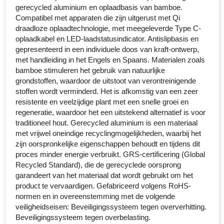
gerecycled aluminium en oplaadbasis van bamboe.
Senator
Compatibel met apparaten die zijn uitgerust met Qi
draadloze oplaadtechnologie, met meegeleverde Type C-
Skross
oplaadkabel en LED-laadstatusindicator. Antislipbasis en
gepresenteerd in een individuele doos van kraft-ontwerp,
met handleiding in het Engels en Spaans. Materialen zoals
Sophie Muval
bamboe stimuleren het gebruik van natuurlijke
grondstoffen, waardoor de uitstoot van verontreinigende
Stanley
stoffen wordt verminderd. Het is afkomstig van een zeer
resistente en veelzijdige plant met een snelle groei en
Stilolinea
regeneratie, waardoor het een uitstekend alternatief is voor
traditioneel hout. Gerecycled aluminium is een materiaal
STORMaxi
met vrijwel oneindige recyclingmogelijkheden, waarbij het
zijn oorspronkelijke eigenschappen behoudt en tijdens dit
Swiss Peak
proces minder energie verbruikt. GRS-certificering (Global
Recycled Standard), die de gerecyclede oorsprong
TACX
garandeert van het materiaal dat wordt gebruikt om het
product te vervaardigen. Gefabriceerd volgens RoHS-
normen en in overeenstemming met de volgende
The One Towelling
veiligheidseisen: Beveiligingssysteem tegen oververhitting.
Beveiligingssysteem tegen overbelasting.
Thule