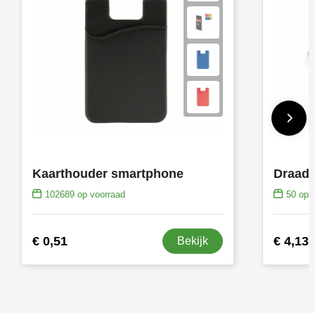
Kaarthouder smartphone
102689
op voorraad
50
op v
€ 0,51
€ 4,13
Bekijk